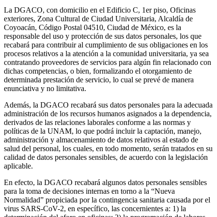
La DGACO, con domicilio en el Edificio C, 1er piso, Oficinas
exteriores, Zona Cultural de Ciudad Universitaria, Alcaldía de
Coyoacán, Código Postal 04510, Ciudad de México, es la
responsable del uso y protección de sus datos personales, los que
recabará para contribuir al cumplimiento de sus obligaciones en los
procesos relativos a la atención a la comunidad universitaria, ya sea
contratando proveedores de servicios para algún fin relacionado con
dichas competencias, o bien, formalizando el otorgamiento de
determinada prestación de servicio, lo cual se prevé de manera
enunciativa y no limitativa.
Además, la DGACO recabará sus datos personales para la adecuada
administración de los recursos humanos asignados a la dependencia,
derivados de las relaciones laborales conforme a las normas y
políticas de la UNAM, lo que podrá incluir la captación, manejo,
administración y almacenamiento de datos relativos al estado de
salud del personal, los cuales, en todo momento, serán tratados en su
calidad de datos personales sensibles, de acuerdo con la legislación
aplicable.
En efecto, la DGACO recabará algunos datos personales sensibles
para la toma de decisiones internas en torno a la “Nueva
Normalidad” propiciada por la contingencia sanitaria causada por el
virus SARS-CoV-2, en específico, las concernientes a: 1) la