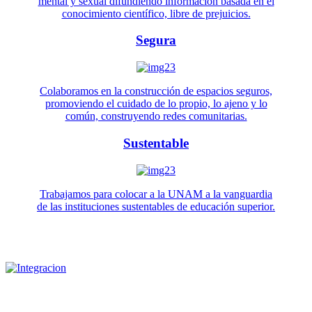
mental y sexual difundiendo información basada en el
conocimiento científico, libre de prejuicios.
Segura
Colaboramos en la construcción de espacios seguros,
promoviendo el cuidado de lo propio, lo ajeno y lo
común, construyendo redes comunitarias.
Sustentable
Trabajamos para colocar a la UNAM a la vanguardia
de las instituciones sustentables de educación superior.