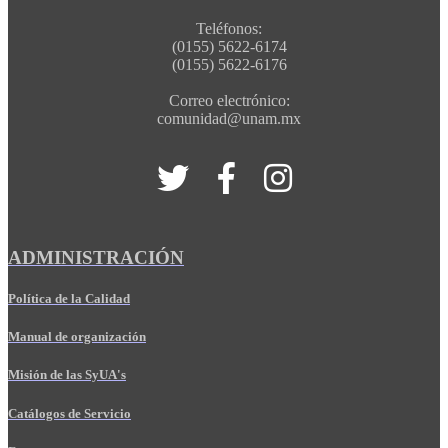
Teléfonos:
(0155) 5622-6174
(0155) 5622-6176
Correo electrónico:
comunidad@unam.mx
ADMINISTRACIÓN
Política de la Calidad
Manual de organización
Misión de las SyUA's
Catálogos de Servicio