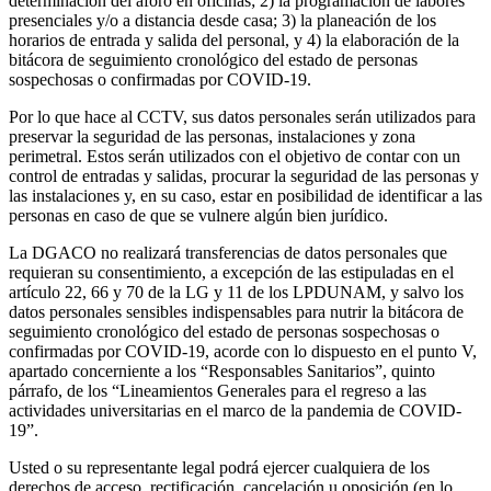
determinación del aforo en oficinas; 2) la programación de labores
presenciales y/o a distancia desde casa; 3) la planeación de los
horarios de entrada y salida del personal, y 4) la elaboración de la
bitácora de seguimiento cronológico del estado de personas
sospechosas o confirmadas por COVID-19.
Por lo que hace al CCTV, sus datos personales serán utilizados para
preservar la seguridad de las personas, instalaciones y zona
perimetral. Estos serán utilizados con el objetivo de contar con un
control de entradas y salidas, procurar la seguridad de las personas y
las instalaciones y, en su caso, estar en posibilidad de identificar a las
personas en caso de que se vulnere algún bien jurídico.
La DGACO no realizará transferencias de datos personales que
requieran su consentimiento, a excepción de las estipuladas en el
artículo 22, 66 y 70 de la LG y 11 de los LPDUNAM, y salvo los
datos personales sensibles indispensables para nutrir la bitácora de
seguimiento cronológico del estado de personas sospechosas o
confirmadas por COVID-19, acorde con lo dispuesto en el punto V,
apartado concerniente a los “Responsables Sanitarios”, quinto
párrafo, de los “Lineamientos Generales para el regreso a las
actividades universitarias en el marco de la pandemia de COVID-
19”.
Usted o su representante legal podrá ejercer cualquiera de los
derechos de acceso, rectificación, cancelación u oposición (en lo