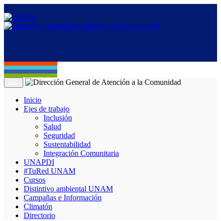
Menú
Inicio
Ejes de trabajo
Inclusión
Salud
Seguridad
Sustentabilidad
Integración Comunitaria
UNAPDI
#TuRed UNAM
Cursos
Distintivo ambiental UNAM
Campañas e Información
Climatón
Directorio