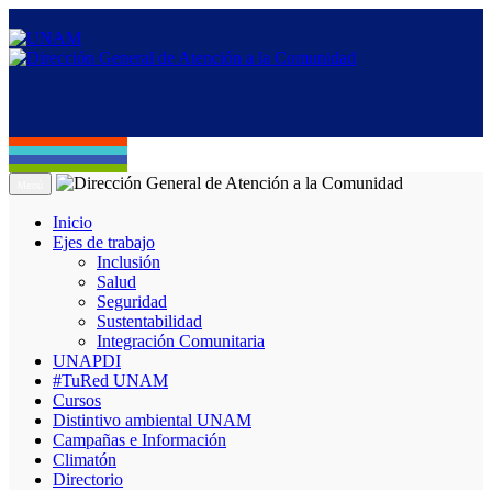
Menú
Inicio
Ejes de trabajo
Inclusión
Salud
Seguridad
Sustentabilidad
Integración Comunitaria
UNAPDI
#TuRed UNAM
Cursos
Distintivo ambiental UNAM
Campañas e Información
Climatón
Directorio