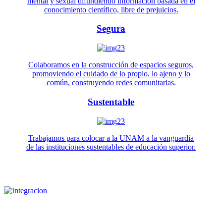
mental y sexual difundiendo información basada en el
conocimiento científico, libre de prejuicios.
Segura
Colaboramos en la construcción de espacios seguros,
promoviendo el cuidado de lo propio, lo ajeno y lo
común, construyendo redes comunitarias.
Sustentable
Trabajamos para colocar a la UNAM a la vanguardia
de las instituciones sustentables de educación superior.