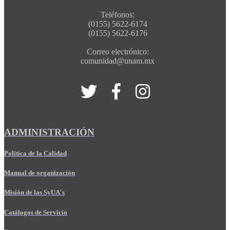
Teléfonos:
(0155) 5622-6174
(0155) 5622-6176
Correo electrónico:
comunidad@unam.mx
ADMINISTRACIÓN
Política de la Calidad
Manual de organización
Misión de las SyUA's
Catálogos de Servicio