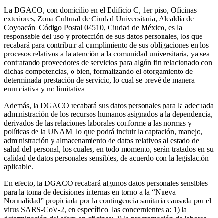
La DGACO, con domicilio en el Edificio C, 1er piso, Oficinas
exteriores, Zona Cultural de Ciudad Universitaria, Alcaldía de
Coyoacán, Código Postal 04510, Ciudad de México, es la
responsable del uso y protección de sus datos personales, los que
recabará para contribuir al cumplimiento de sus obligaciones en los
procesos relativos a la atención a la comunidad universitaria, ya sea
contratando proveedores de servicios para algún fin relacionado con
dichas competencias, o bien, formalizando el otorgamiento de
determinada prestación de servicio, lo cual se prevé de manera
enunciativa y no limitativa.
Además, la DGACO recabará sus datos personales para la adecuada
administración de los recursos humanos asignados a la dependencia,
derivados de las relaciones laborales conforme a las normas y
políticas de la UNAM, lo que podrá incluir la captación, manejo,
administración y almacenamiento de datos relativos al estado de
salud del personal, los cuales, en todo momento, serán tratados en su
calidad de datos personales sensibles, de acuerdo con la legislación
aplicable.
En efecto, la DGACO recabará algunos datos personales sensibles
para la toma de decisiones internas en torno a la “Nueva
Normalidad” propiciada por la contingencia sanitaria causada por el
virus SARS-CoV-2, en específico, las concernientes a: 1) la