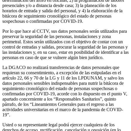
determinación del aforo en oficinas; 2) la programación de labores
presenciales y/o a distancia desde casa; 3) la planeación de los
horarios de entrada y salida del personal, y 4) la elaboración de la
bitácora de seguimiento cronológico del estado de personas
sospechosas o confirmadas por COVID-19.
Por lo que hace al CCTV, sus datos personales serán utilizados para
preservar la seguridad de las personas, instalaciones y zona
perimetral. Estos serán utilizados con el objetivo de contar con un
control de entradas y salidas, procurar la seguridad de las personas y
las instalaciones y, en su caso, estar en posibilidad de identificar a las
personas en caso de que se vulnere algún bien jurídico.
La DGACO no realizará transferencias de datos personales que
requieran su consentimiento, a excepción de las estipuladas en el
artículo 22, 66 y 70 de la LG y 11 de los LPDUNAM, y salvo los
datos personales sensibles indispensables para nutrir la bitácora de
seguimiento cronológico del estado de personas sospechosas o
confirmadas por COVID-19, acorde con lo dispuesto en el punto V,
apartado concerniente a los “Responsables Sanitarios”, quinto
párrafo, de los “Lineamientos Generales para el regreso a las
actividades universitarias en el marco de la pandemia de COVID-
19”.
Usted o su representante legal podrá ejercer cualquiera de los
derechos de acceso, rectificación, cancelación u oposición (en lo