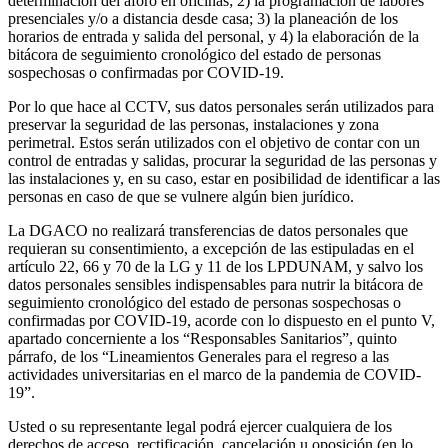
determinación del aforo en oficinas; 2) la programación de labores
presenciales y/o a distancia desde casa; 3) la planeación de los
horarios de entrada y salida del personal, y 4) la elaboración de la
bitácora de seguimiento cronológico del estado de personas
sospechosas o confirmadas por COVID-19.
Por lo que hace al CCTV, sus datos personales serán utilizados para
preservar la seguridad de las personas, instalaciones y zona
perimetral. Estos serán utilizados con el objetivo de contar con un
control de entradas y salidas, procurar la seguridad de las personas y
las instalaciones y, en su caso, estar en posibilidad de identificar a las
personas en caso de que se vulnere algún bien jurídico.
La DGACO no realizará transferencias de datos personales que
requieran su consentimiento, a excepción de las estipuladas en el
artículo 22, 66 y 70 de la LG y 11 de los LPDUNAM, y salvo los
datos personales sensibles indispensables para nutrir la bitácora de
seguimiento cronológico del estado de personas sospechosas o
confirmadas por COVID-19, acorde con lo dispuesto en el punto V,
apartado concerniente a los “Responsables Sanitarios”, quinto
párrafo, de los “Lineamientos Generales para el regreso a las
actividades universitarias en el marco de la pandemia de COVID-
19”.
Usted o su representante legal podrá ejercer cualquiera de los
derechos de acceso, rectificación, cancelación u oposición (en lo