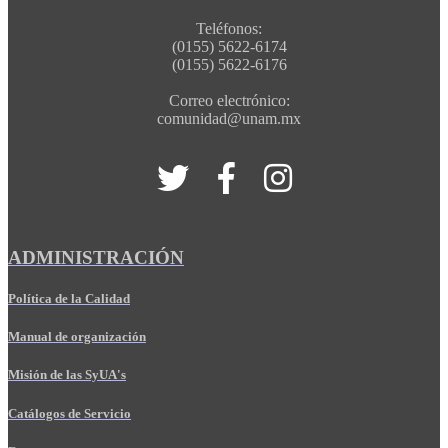
Teléfonos:
(0155) 5622-6174
(0155) 5622-6176
Correo electrónico:
comunidad@unam.mx
ADMINISTRACIÓN
Política de la Calidad
Manual de organización
Misión de las SyUA's
Catálogos de Servicio