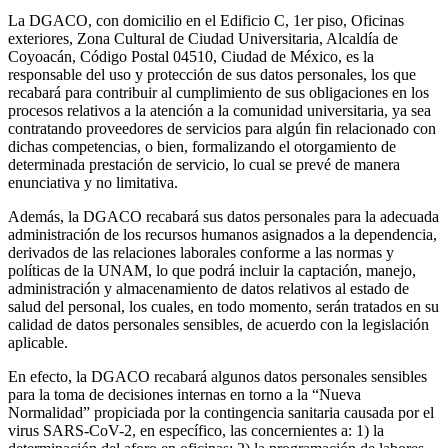
La DGACO, con domicilio en el Edificio C, 1er piso, Oficinas
exteriores, Zona Cultural de Ciudad Universitaria, Alcaldía de
Coyoacán, Código Postal 04510, Ciudad de México, es la
responsable del uso y protección de sus datos personales, los que
recabará para contribuir al cumplimiento de sus obligaciones en los
procesos relativos a la atención a la comunidad universitaria, ya sea
contratando proveedores de servicios para algún fin relacionado con
dichas competencias, o bien, formalizando el otorgamiento de
determinada prestación de servicio, lo cual se prevé de manera
enunciativa y no limitativa.
Además, la DGACO recabará sus datos personales para la adecuada
administración de los recursos humanos asignados a la dependencia,
derivados de las relaciones laborales conforme a las normas y
políticas de la UNAM, lo que podrá incluir la captación, manejo,
administración y almacenamiento de datos relativos al estado de
salud del personal, los cuales, en todo momento, serán tratados en su
calidad de datos personales sensibles, de acuerdo con la legislación
aplicable.
En efecto, la DGACO recabará algunos datos personales sensibles
para la toma de decisiones internas en torno a la “Nueva
Normalidad” propiciada por la contingencia sanitaria causada por el
virus SARS-CoV-2, en específico, las concernientes a: 1) la