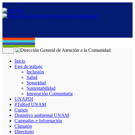
Menú
Inicio
Ejes de trabajo
Inclusión
Salud
Seguridad
Sustentabilidad
Integración Comunitaria
UNAPDI
#TuRed UNAM
Cursos
Distintivo ambiental UNAM
Campañas e Información
Climatón
Directorio