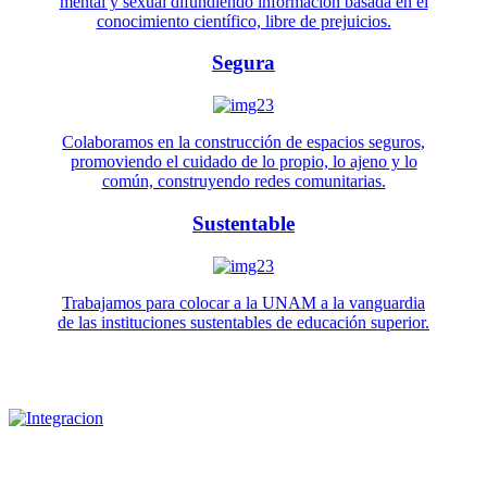
mental y sexual difundiendo información basada en el
conocimiento científico, libre de prejuicios.
Segura
Colaboramos en la construcción de espacios seguros,
promoviendo el cuidado de lo propio, lo ajeno y lo
común, construyendo redes comunitarias.
Sustentable
Trabajamos para colocar a la UNAM a la vanguardia
de las instituciones sustentables de educación superior.