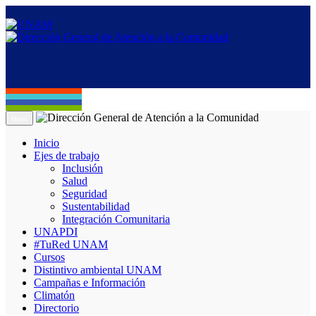
Menú
Inicio
Ejes de trabajo
Inclusión
Salud
Seguridad
Sustentabilidad
Integración Comunitaria
UNAPDI
#TuRed UNAM
Cursos
Distintivo ambiental UNAM
Campañas e Información
Climatón
Directorio