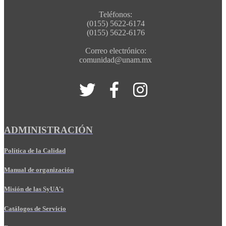
Teléfonos:
(0155) 5622-6174
(0155) 5622-6176
Correo electrónico:
comunidad@unam.mx
ADMINISTRACIÓN
Política de la Calidad
Manual de organización
Misión de las SyUA's
Catálogos de Servicio