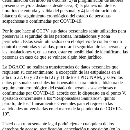
determinación del aforo en oficinas; 2) la programación de labores
presenciales y/o a distancia desde casa; 3) la planeación de los
horarios de entrada y salida del personal, y 4) la elaboración de la
bitácora de seguimiento cronológico del estado de personas
sospechosas o confirmadas por COVID-19.
Por lo que hace al CCTV, sus datos personales serán utilizados para
preservar la seguridad de las personas, instalaciones y zona
perimetral. Estos serán utilizados con el objetivo de contar con un
control de entradas y salidas, procurar la seguridad de las personas y
las instalaciones y, en su caso, estar en posibilidad de identificar a las
personas en caso de que se vulnere algún bien jurídico.
La DGACO no realizará transferencias de datos personales que
requieran su consentimiento, a excepción de las estipuladas en el
artículo 22, 66 y 70 de la LG y 11 de los LPDUNAM, y salvo los
datos personales sensibles indispensables para nutrir la bitácora de
seguimiento cronológico del estado de personas sospechosas o
confirmadas por COVID-19, acorde con lo dispuesto en el punto V,
apartado concerniente a los “Responsables Sanitarios”, quinto
párrafo, de los “Lineamientos Generales para el regreso a las
actividades universitarias en el marco de la pandemia de COVID-
19”.
Usted o su representante legal podrá ejercer cualquiera de los
derechos de acceso, rectificación, cancelación u oposición (en lo