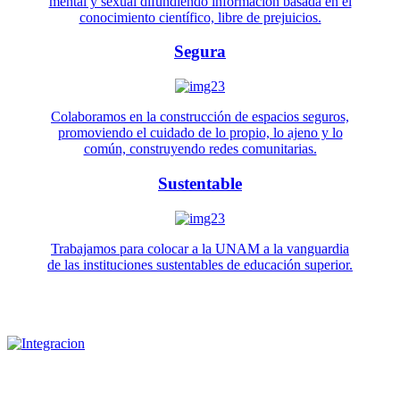
mental y sexual difundiendo información basada en el
conocimiento científico, libre de prejuicios.
Segura
Colaboramos en la construcción de espacios seguros,
promoviendo el cuidado de lo propio, lo ajeno y lo
común, construyendo redes comunitarias.
Sustentable
Trabajamos para colocar a la UNAM a la vanguardia
de las instituciones sustentables de educación superior.