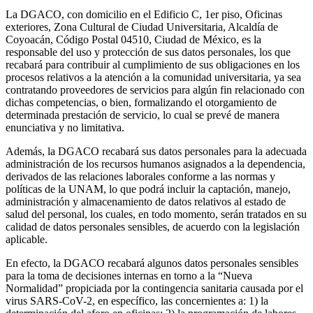
La DGACO, con domicilio en el Edificio C, 1er piso, Oficinas
exteriores, Zona Cultural de Ciudad Universitaria, Alcaldía de
Coyoacán, Código Postal 04510, Ciudad de México, es la
responsable del uso y protección de sus datos personales, los que
recabará para contribuir al cumplimiento de sus obligaciones en los
procesos relativos a la atención a la comunidad universitaria, ya sea
contratando proveedores de servicios para algún fin relacionado con
dichas competencias, o bien, formalizando el otorgamiento de
determinada prestación de servicio, lo cual se prevé de manera
enunciativa y no limitativa.
Además, la DGACO recabará sus datos personales para la adecuada
administración de los recursos humanos asignados a la dependencia,
derivados de las relaciones laborales conforme a las normas y
políticas de la UNAM, lo que podrá incluir la captación, manejo,
administración y almacenamiento de datos relativos al estado de
salud del personal, los cuales, en todo momento, serán tratados en su
calidad de datos personales sensibles, de acuerdo con la legislación
aplicable.
En efecto, la DGACO recabará algunos datos personales sensibles
para la toma de decisiones internas en torno a la “Nueva
Normalidad” propiciada por la contingencia sanitaria causada por el
virus SARS-CoV-2, en específico, las concernientes a: 1) la