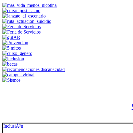
InclusiÃ³n