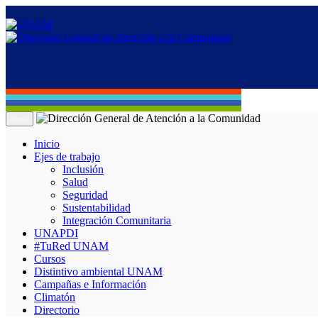
Menú
Inicio
Ejes de trabajo
Inclusión
Salud
Seguridad
Sustentabilidad
Integración Comunitaria
UNAPDI
#TuRed UNAM
Cursos
Distintivo ambiental UNAM
Campañas e Información
Climatón
Directorio