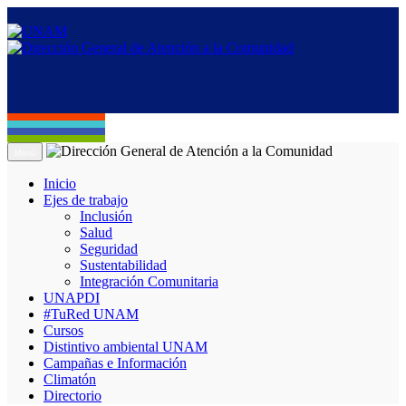
Menú
Inicio
Ejes de trabajo
Inclusión
Salud
Seguridad
Sustentabilidad
Integración Comunitaria
UNAPDI
#TuRed UNAM
Cursos
Distintivo ambiental UNAM
Campañas e Información
Climatón
Directorio