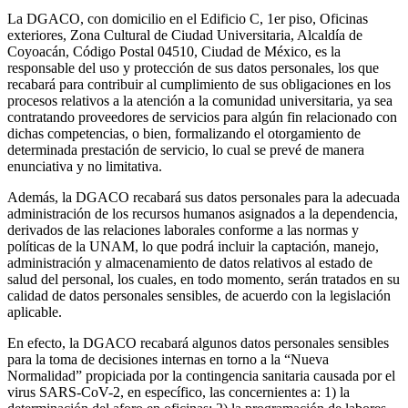
La DGACO, con domicilio en el Edificio C, 1er piso, Oficinas
exteriores, Zona Cultural de Ciudad Universitaria, Alcaldía de
Coyoacán, Código Postal 04510, Ciudad de México, es la
responsable del uso y protección de sus datos personales, los que
recabará para contribuir al cumplimiento de sus obligaciones en los
procesos relativos a la atención a la comunidad universitaria, ya sea
contratando proveedores de servicios para algún fin relacionado con
dichas competencias, o bien, formalizando el otorgamiento de
determinada prestación de servicio, lo cual se prevé de manera
enunciativa y no limitativa.
Además, la DGACO recabará sus datos personales para la adecuada
administración de los recursos humanos asignados a la dependencia,
derivados de las relaciones laborales conforme a las normas y
políticas de la UNAM, lo que podrá incluir la captación, manejo,
administración y almacenamiento de datos relativos al estado de
salud del personal, los cuales, en todo momento, serán tratados en su
calidad de datos personales sensibles, de acuerdo con la legislación
aplicable.
En efecto, la DGACO recabará algunos datos personales sensibles
para la toma de decisiones internas en torno a la “Nueva
Normalidad” propiciada por la contingencia sanitaria causada por el
virus SARS-CoV-2, en específico, las concernientes a: 1) la