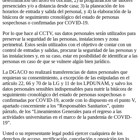
determinación del aforo en oficinas; 2) la programación de labores
presenciales y/o a distancia desde casa; 3) la planeación de los
horarios de entrada y salida del personal, y 4) la elaboración de la
bitácora de seguimiento cronológico del estado de personas
sospechosas o confirmadas por COVID-19.
Por lo que hace al CCTV, sus datos personales serán utilizados para
preservar la seguridad de las personas, instalaciones y zona
perimetral. Estos serán utilizados con el objetivo de contar con un
control de entradas y salidas, procurar la seguridad de las personas y
las instalaciones y, en su caso, estar en posibilidad de identificar a las
personas en caso de que se vulnere algún bien jurídico.
La DGACO no realizará transferencias de datos personales que
requieran su consentimiento, a excepción de las estipuladas en el
artículo 22, 66 y 70 de la LG y 11 de los LPDUNAM, y salvo los
datos personales sensibles indispensables para nutrir la bitácora de
seguimiento cronológico del estado de personas sospechosas o
confirmadas por COVID-19, acorde con lo dispuesto en el punto V,
apartado concerniente a los “Responsables Sanitarios”, quinto
párrafo, de los “Lineamientos Generales para el regreso a las
actividades universitarias en el marco de la pandemia de COVID-
19”.
Usted o su representante legal podrá ejercer cualquiera de los
derechos de acceso, rectificación, cancelación u oposición (en lo