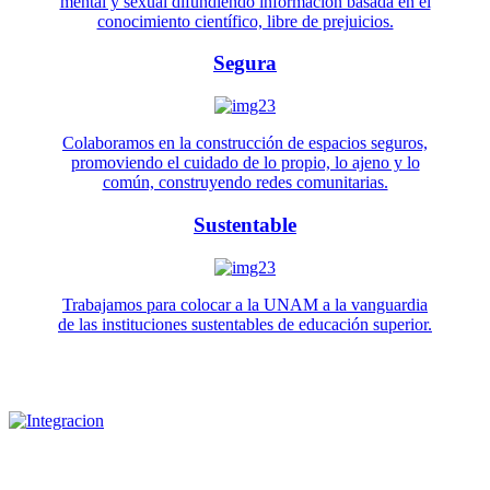
mental y sexual difundiendo información basada en el
conocimiento científico, libre de prejuicios.
Segura
Colaboramos en la construcción de espacios seguros,
promoviendo el cuidado de lo propio, lo ajeno y lo
común, construyendo redes comunitarias.
Sustentable
Trabajamos para colocar a la UNAM a la vanguardia
de las instituciones sustentables de educación superior.