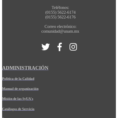
Teléfonos:
(0155) 5622-6174
(0155) 5622-6176
Correo electrónico:
comunidad@unam.mx
ADMINISTRACIÓN
Política de la Calidad
Manual de organización
Misión de las SyUA's
Catálogos de Servicio