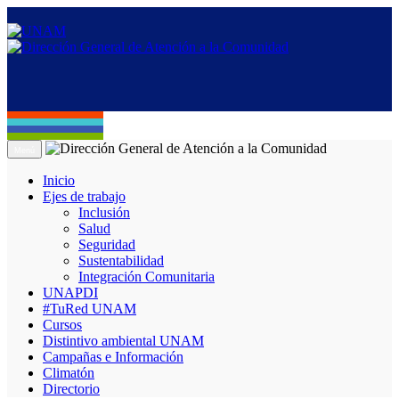
Menú
Inicio
Ejes de trabajo
Inclusión
Salud
Seguridad
Sustentabilidad
Integración Comunitaria
UNAPDI
#TuRed UNAM
Cursos
Distintivo ambiental UNAM
Campañas e Información
Climatón
Directorio