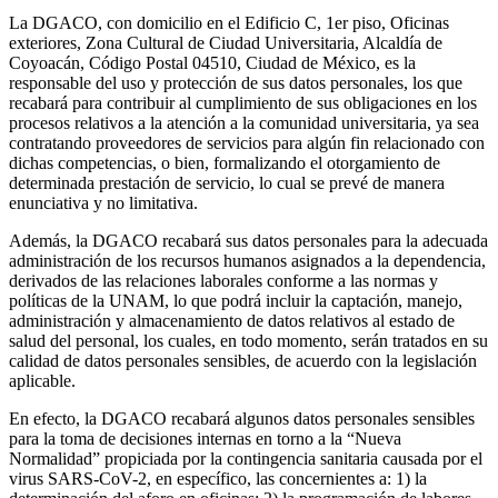
La DGACO, con domicilio en el Edificio C, 1er piso, Oficinas
exteriores, Zona Cultural de Ciudad Universitaria, Alcaldía de
Coyoacán, Código Postal 04510, Ciudad de México, es la
responsable del uso y protección de sus datos personales, los que
recabará para contribuir al cumplimiento de sus obligaciones en los
procesos relativos a la atención a la comunidad universitaria, ya sea
contratando proveedores de servicios para algún fin relacionado con
dichas competencias, o bien, formalizando el otorgamiento de
determinada prestación de servicio, lo cual se prevé de manera
enunciativa y no limitativa.
Además, la DGACO recabará sus datos personales para la adecuada
administración de los recursos humanos asignados a la dependencia,
derivados de las relaciones laborales conforme a las normas y
políticas de la UNAM, lo que podrá incluir la captación, manejo,
administración y almacenamiento de datos relativos al estado de
salud del personal, los cuales, en todo momento, serán tratados en su
calidad de datos personales sensibles, de acuerdo con la legislación
aplicable.
En efecto, la DGACO recabará algunos datos personales sensibles
para la toma de decisiones internas en torno a la “Nueva
Normalidad” propiciada por la contingencia sanitaria causada por el
virus SARS-CoV-2, en específico, las concernientes a: 1) la