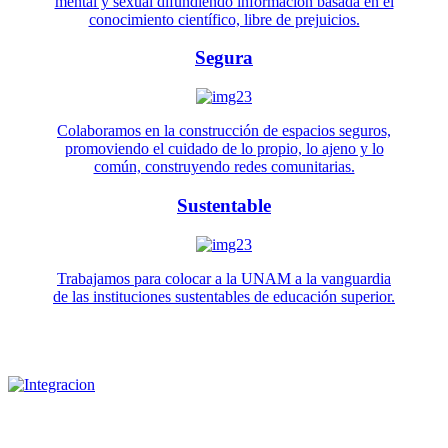
mental y sexual difundiendo información basada en el
conocimiento científico, libre de prejuicios.
Segura
Colaboramos en la construcción de espacios seguros,
promoviendo el cuidado de lo propio, lo ajeno y lo
común, construyendo redes comunitarias.
Sustentable
Trabajamos para colocar a la UNAM a la vanguardia
de las instituciones sustentables de educación superior.