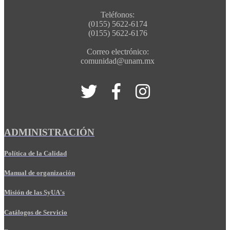
Teléfonos:
(0155) 5622-6174
(0155) 5622-6176
Correo electrónico:
comunidad@unam.mx
ADMINISTRACIÓN
Política de la Calidad
Manual de organización
Misión de las SyUA's
Catálogos de Servicio