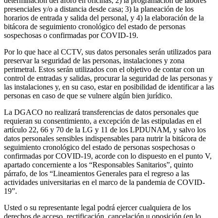
determinación del aforo en oficinas; 2) la programación de labores
presenciales y/o a distancia desde casa; 3) la planeación de los
horarios de entrada y salida del personal, y 4) la elaboración de la
bitácora de seguimiento cronológico del estado de personas
sospechosas o confirmadas por COVID-19.
Por lo que hace al CCTV, sus datos personales serán utilizados para
preservar la seguridad de las personas, instalaciones y zona
perimetral. Estos serán utilizados con el objetivo de contar con un
control de entradas y salidas, procurar la seguridad de las personas y
las instalaciones y, en su caso, estar en posibilidad de identificar a las
personas en caso de que se vulnere algún bien jurídico.
La DGACO no realizará transferencias de datos personales que
requieran su consentimiento, a excepción de las estipuladas en el
artículo 22, 66 y 70 de la LG y 11 de los LPDUNAM, y salvo los
datos personales sensibles indispensables para nutrir la bitácora de
seguimiento cronológico del estado de personas sospechosas o
confirmadas por COVID-19, acorde con lo dispuesto en el punto V,
apartado concerniente a los “Responsables Sanitarios”, quinto
párrafo, de los “Lineamientos Generales para el regreso a las
actividades universitarias en el marco de la pandemia de COVID-
19”.
Usted o su representante legal podrá ejercer cualquiera de los
derechos de acceso, rectificación, cancelación u oposición (en lo