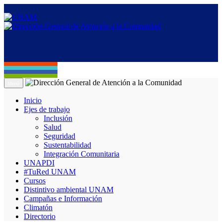
Menú
Inicio
Ejes de trabajo
Inclusión
Salud
Seguridad
Sustentabilidad
Integración Comunitaria
UNAPDI
#TuRed UNAM
Cursos
Distintivo ambiental UNAM
Campañas e Información
Climatón
Directorio