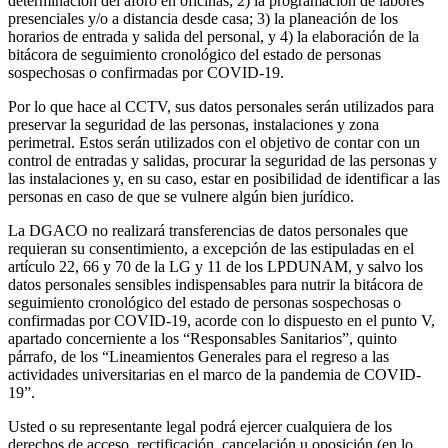
determinación del aforo en oficinas; 2) la programación de labores
presenciales y/o a distancia desde casa; 3) la planeación de los
horarios de entrada y salida del personal, y 4) la elaboración de la
bitácora de seguimiento cronológico del estado de personas
sospechosas o confirmadas por COVID-19.
Por lo que hace al CCTV, sus datos personales serán utilizados para
preservar la seguridad de las personas, instalaciones y zona
perimetral. Estos serán utilizados con el objetivo de contar con un
control de entradas y salidas, procurar la seguridad de las personas y
las instalaciones y, en su caso, estar en posibilidad de identificar a las
personas en caso de que se vulnere algún bien jurídico.
La DGACO no realizará transferencias de datos personales que
requieran su consentimiento, a excepción de las estipuladas en el
artículo 22, 66 y 70 de la LG y 11 de los LPDUNAM, y salvo los
datos personales sensibles indispensables para nutrir la bitácora de
seguimiento cronológico del estado de personas sospechosas o
confirmadas por COVID-19, acorde con lo dispuesto en el punto V,
apartado concerniente a los “Responsables Sanitarios”, quinto
párrafo, de los “Lineamientos Generales para el regreso a las
actividades universitarias en el marco de la pandemia de COVID-
19”.
Usted o su representante legal podrá ejercer cualquiera de los
derechos de acceso, rectificación, cancelación u oposición (en lo