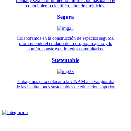
mental y sexual difundiendo información basada en el
conocimiento científico, libre de prejuicios.
Segura
Colaboramos en la construcción de espacios seguros,
promoviendo el cuidado de lo propio, lo ajeno y lo
común, construyendo redes comunitarias.
Sustentable
Trabajamos para colocar a la UNAM a la vanguardia
de las instituciones sustentables de educación superior.