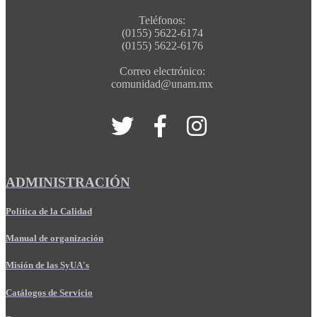
Teléfonos:
(0155) 5622-6174
(0155) 5622-6176
Correo electrónico:
comunidad@unam.mx
ADMINISTRACIÓN
Política de la Calidad
Manual de organización
Misión de las SyUA's
Catálogos de Servicio