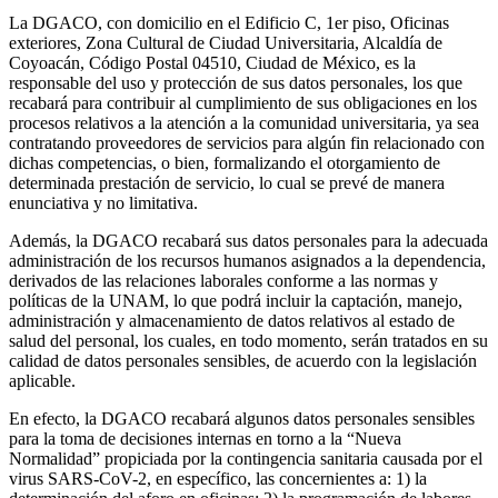
La DGACO, con domicilio en el Edificio C, 1er piso, Oficinas
exteriores, Zona Cultural de Ciudad Universitaria, Alcaldía de
Coyoacán, Código Postal 04510, Ciudad de México, es la
responsable del uso y protección de sus datos personales, los que
recabará para contribuir al cumplimiento de sus obligaciones en los
procesos relativos a la atención a la comunidad universitaria, ya sea
contratando proveedores de servicios para algún fin relacionado con
dichas competencias, o bien, formalizando el otorgamiento de
determinada prestación de servicio, lo cual se prevé de manera
enunciativa y no limitativa.
Además, la DGACO recabará sus datos personales para la adecuada
administración de los recursos humanos asignados a la dependencia,
derivados de las relaciones laborales conforme a las normas y
políticas de la UNAM, lo que podrá incluir la captación, manejo,
administración y almacenamiento de datos relativos al estado de
salud del personal, los cuales, en todo momento, serán tratados en su
calidad de datos personales sensibles, de acuerdo con la legislación
aplicable.
En efecto, la DGACO recabará algunos datos personales sensibles
para la toma de decisiones internas en torno a la “Nueva
Normalidad” propiciada por la contingencia sanitaria causada por el
virus SARS-CoV-2, en específico, las concernientes a: 1) la