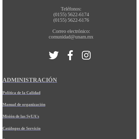
Teléfonos:
(0155) 5622-6174
(0155) 5622-6176
Correo electrónico:
comunidad@unam.mx
ADMINISTRACIÓN
Política de la Calidad
Manual de organización
Misión de las SyUA's
Catálogos de Servicio