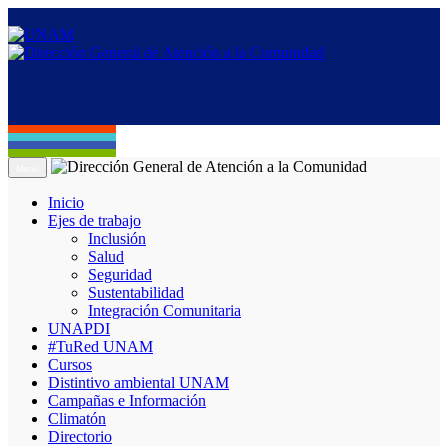
Menú
Inicio
Ejes de trabajo
Inclusión
Salud
Seguridad
Sustentabilidad
Integración Comunitaria
UNAPDI
#TuRed UNAM
Cursos
Distintivo ambiental UNAM
Campañas e Información
Climatón
Directorio