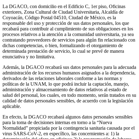
La DGACO, con domicilio en el Edificio C, 1er piso, Oficinas
exteriores, Zona Cultural de Ciudad Universitaria, Alcaldía de
Coyoacán, Código Postal 04510, Ciudad de México, es la
responsable del uso y protección de sus datos personales, los que
recabará para contribuir al cumplimiento de sus obligaciones en los
procesos relativos a la atención a la comunidad universitaria, ya sea
contratando proveedores de servicios para algún fin relacionado con
dichas competencias, o bien, formalizando el otorgamiento de
determinada prestación de servicio, lo cual se prevé de manera
enunciativa y no limitativa.
Además, la DGACO recabará sus datos personales para la adecuada
administración de los recursos humanos asignados a la dependencia,
derivados de las relaciones laborales conforme a las normas y
políticas de la UNAM, lo que podrá incluir la captación, manejo,
administración y almacenamiento de datos relativos al estado de
salud del personal, los cuales, en todo momento, serán tratados en su
calidad de datos personales sensibles, de acuerdo con la legislación
aplicable.
En efecto, la DGACO recabará algunos datos personales sensibles
para la toma de decisiones internas en torno a la “Nueva
Normalidad” propiciada por la contingencia sanitaria causada por el
virus SARS-CoV-2, en específico, las concernientes a: 1) la