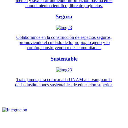
mental y sexual difundiendo información basada en el
conocimiento científico, libre de prejuicios.
Segura
Colaboramos en la construcción de espacios seguros,
promoviendo el cuidado de lo propio, lo ajeno y lo
común, construyendo redes comunitarias.
Sustentable
Trabajamos para colocar a la UNAM a la vanguardia
de las instituciones sustentables de educación superior.