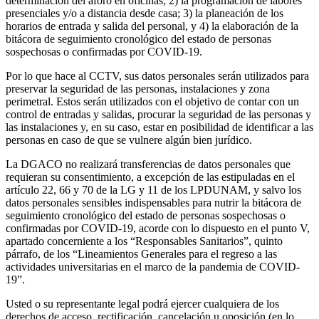
determinación del aforo en oficinas; 2) la programación de labores
presenciales y/o a distancia desde casa; 3) la planeación de los
horarios de entrada y salida del personal, y 4) la elaboración de la
bitácora de seguimiento cronológico del estado de personas
sospechosas o confirmadas por COVID-19.
Por lo que hace al CCTV, sus datos personales serán utilizados para
preservar la seguridad de las personas, instalaciones y zona
perimetral. Estos serán utilizados con el objetivo de contar con un
control de entradas y salidas, procurar la seguridad de las personas y
las instalaciones y, en su caso, estar en posibilidad de identificar a las
personas en caso de que se vulnere algún bien jurídico.
La DGACO no realizará transferencias de datos personales que
requieran su consentimiento, a excepción de las estipuladas en el
artículo 22, 66 y 70 de la LG y 11 de los LPDUNAM, y salvo los
datos personales sensibles indispensables para nutrir la bitácora de
seguimiento cronológico del estado de personas sospechosas o
confirmadas por COVID-19, acorde con lo dispuesto en el punto V,
apartado concerniente a los “Responsables Sanitarios”, quinto
párrafo, de los “Lineamientos Generales para el regreso a las
actividades universitarias en el marco de la pandemia de COVID-
19”.
Usted o su representante legal podrá ejercer cualquiera de los
derechos de acceso, rectificación, cancelación u oposición (en lo