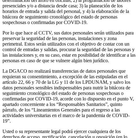
determinación del aforo en oficinas; 2) la programación de labores
presenciales y/o a distancia desde casa; 3) la planeación de los
horarios de entrada y salida del personal, y 4) la elaboración de la
bitácora de seguimiento cronológico del estado de personas
sospechosas o confirmadas por COVID-19.
Por lo que hace al CCTV, sus datos personales serán utilizados para
preservar la seguridad de las personas, instalaciones y zona
perimetral. Estos serán utilizados con el objetivo de contar con un
control de entradas y salidas, procurar la seguridad de las personas y
las instalaciones y, en su caso, estar en posibilidad de identificar a las
personas en caso de que se vulnere algún bien jurídico.
La DGACO no realizará transferencias de datos personales que
requieran su consentimiento, a excepción de las estipuladas en el
artículo 22, 66 y 70 de la LG y 11 de los LPDUNAM, y salvo los
datos personales sensibles indispensables para nutrir la bitácora de
seguimiento cronológico del estado de personas sospechosas o
confirmadas por COVID-19, acorde con lo dispuesto en el punto V,
apartado concerniente a los “Responsables Sanitarios”, quinto
párrafo, de los “Lineamientos Generales para el regreso a las
actividades universitarias en el marco de la pandemia de COVID-
19”.
Usted o su representante legal podrá ejercer cualquiera de los
derechos de acceso, rectificación, cancelación u oposición (en lo