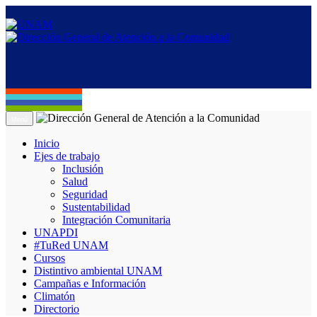
Menú
Inicio
Ejes de trabajo
Inclusión
Salud
Seguridad
Sustentabilidad
Integración Comunitaria
UNAPDI
#TuRed UNAM
Cursos
Distintivo ambiental UNAM
Campañas e Información
Climatón
Directorio