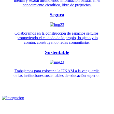
mental y sexual difundiendo información basada en el
conocimiento científico, libre de prejuicios.
Segura
Colaboramos en la construcción de espacios seguros,
promoviendo el cuidado de lo propio, lo ajeno y lo
común, construyendo redes comunitarias.
Sustentable
Trabajamos para colocar a la UNAM a la vanguardia
de las instituciones sustentables de educación superior.