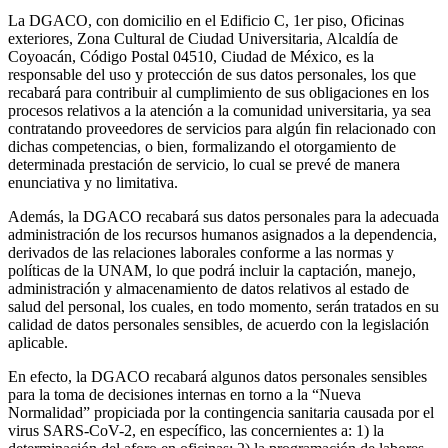
La DGACO, con domicilio en el Edificio C, 1er piso, Oficinas
exteriores, Zona Cultural de Ciudad Universitaria, Alcaldía de
Coyoacán, Código Postal 04510, Ciudad de México, es la
responsable del uso y protección de sus datos personales, los que
recabará para contribuir al cumplimiento de sus obligaciones en los
procesos relativos a la atención a la comunidad universitaria, ya sea
contratando proveedores de servicios para algún fin relacionado con
dichas competencias, o bien, formalizando el otorgamiento de
determinada prestación de servicio, lo cual se prevé de manera
enunciativa y no limitativa.
Además, la DGACO recabará sus datos personales para la adecuada
administración de los recursos humanos asignados a la dependencia,
derivados de las relaciones laborales conforme a las normas y
políticas de la UNAM, lo que podrá incluir la captación, manejo,
administración y almacenamiento de datos relativos al estado de
salud del personal, los cuales, en todo momento, serán tratados en su
calidad de datos personales sensibles, de acuerdo con la legislación
aplicable.
En efecto, la DGACO recabará algunos datos personales sensibles
para la toma de decisiones internas en torno a la “Nueva
Normalidad” propiciada por la contingencia sanitaria causada por el
virus SARS-CoV-2, en específico, las concernientes a: 1) la