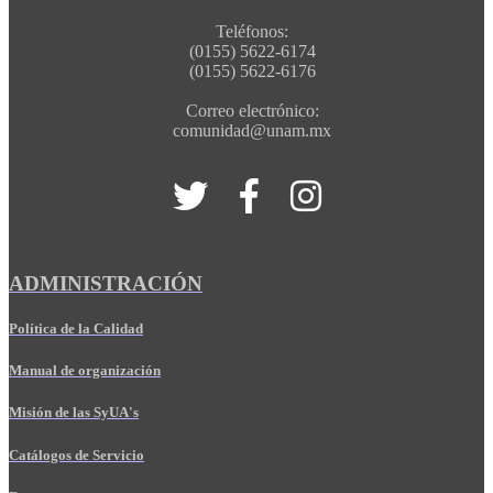
Teléfonos:
(0155) 5622-6174
(0155) 5622-6176
Correo electrónico:
comunidad@unam.mx
ADMINISTRACIÓN
Política de la Calidad
Manual de organización
Misión de las SyUA's
Catálogos de Servicio