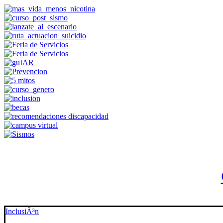
InclusiÃ³n