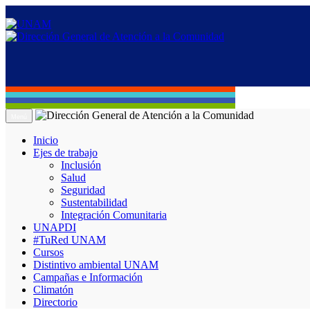
Menú
Inicio
Ejes de trabajo
Inclusión
Salud
Seguridad
Sustentabilidad
Integración Comunitaria
UNAPDI
#TuRed UNAM
Cursos
Distintivo ambiental UNAM
Campañas e Información
Climatón
Directorio