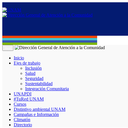
Menú
Inicio
Ejes de trabajo
Inclusión
Salud
Seguridad
Sustentabilidad
Integración Comunitaria
UNAPDI
#TuRed UNAM
Cursos
Distintivo ambiental UNAM
Campañas e Información
Climatón
Directorio