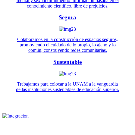
mental y sexual difundiendo información basada en el
conocimiento científico, libre de prejuicios.
Segura
Colaboramos en la construcción de espacios seguros,
promoviendo el cuidado de lo propio, lo ajeno y lo
común, construyendo redes comunitarias.
Sustentable
Trabajamos para colocar a la UNAM a la vanguardia
de las instituciones sustentables de educación superior.