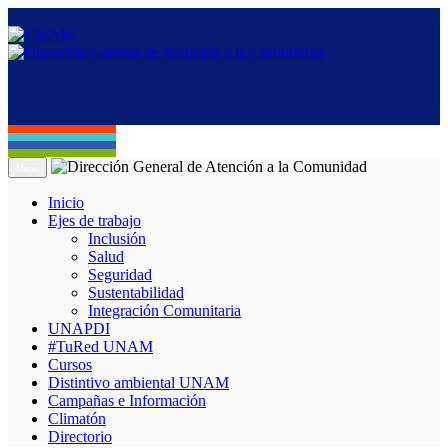
Menú
Inicio
Ejes de trabajo
Inclusión
Salud
Seguridad
Sustentabilidad
Integración Comunitaria
UNAPDI
#TuRed UNAM
Cursos
Distintivo ambiental UNAM
Campañas e Información
Climatón
Directorio