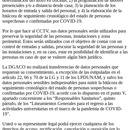
determinación del aforo en oficinas; 2) la programación de labores
presenciales y/o a distancia desde casa; 3) la planeación de los
horarios de entrada y salida del personal, y 4) la elaboración de la
bitácora de seguimiento cronológico del estado de personas
sospechosas o confirmadas por COVID-19.
Por lo que hace al CCTV, sus datos personales serán utilizados para
preservar la seguridad de las personas, instalaciones y zona
perimetral. Estos serán utilizados con el objetivo de contar con un
control de entradas y salidas, procurar la seguridad de las personas y
las instalaciones y, en su caso, estar en posibilidad de identificar a las
personas en caso de que se vulnere algún bien jurídico.
La DGACO no realizará transferencias de datos personales que
requieran su consentimiento, a excepción de las estipuladas en el
artículo 22, 66 y 70 de la LG y 11 de los LPDUNAM, y salvo los
datos personales sensibles indispensables para nutrir la bitácora de
seguimiento cronológico del estado de personas sospechosas o
confirmadas por COVID-19, acorde con lo dispuesto en el punto V,
apartado concerniente a los “Responsables Sanitarios”, quinto
párrafo, de los “Lineamientos Generales para el regreso a las
actividades universitarias en el marco de la pandemia de COVID-
19”.
Usted o su representante legal podrá ejercer cualquiera de los
derechos de acceso, rectificación, cancelación u oposición (en lo