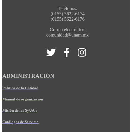
Teléfonos:
(0155) 5622-6174
(0155) 5622-6176
Correo electrónico:
comunidad@unam.mx
ADMINISTRACIÓN
Política de la Calidad
Manual de organización
Misión de las SyUA's
Catálogos de Servicio