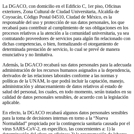
La DGACO, con domicilio en el Edificio C, 1er piso, Oficinas
exteriores, Zona Cultural de Ciudad Universitaria, Alcaldía de
Coyoacán, Código Postal 04510, Ciudad de México, es la
responsable del uso y protección de sus datos personales, los que
recabará para contribuir al cumplimiento de sus obligaciones en los
procesos relativos a la atención a la comunidad universitaria, ya sea
contratando proveedores de servicios para algún fin relacionado con
dichas competencias, o bien, formalizando el otorgamiento de
determinada prestación de servicio, lo cual se prevé de manera
enunciativa y no limitativa.
Además, la DGACO recabará sus datos personales para la adecuada
administración de los recursos humanos asignados a la dependencia,
derivados de las relaciones laborales conforme a las normas y
políticas de la UNAM, lo que podrá incluir la captación, manejo,
administración y almacenamiento de datos relativos al estado de
salud del personal, los cuales, en todo momento, serán tratados en su
calidad de datos personales sensibles, de acuerdo con la legislación
aplicable.
En efecto, la DGACO recabará algunos datos personales sensibles
para la toma de decisiones internas en torno a la “Nueva
Normalidad” propiciada por la contingencia sanitaria causada por el
virus SARS-CoV-2, en específico, las concernientes a: 1) la