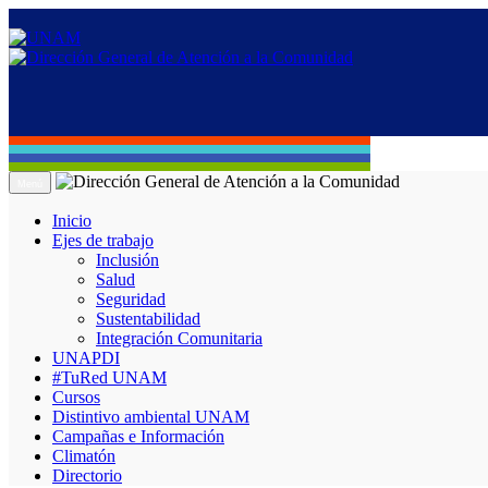
Menú
Inicio
Ejes de trabajo
Inclusión
Salud
Seguridad
Sustentabilidad
Integración Comunitaria
UNAPDI
#TuRed UNAM
Cursos
Distintivo ambiental UNAM
Campañas e Información
Climatón
Directorio