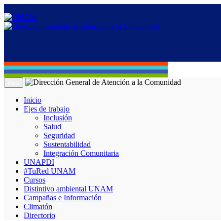
Menú
Inicio
Ejes de trabajo
Inclusión
Salud
Seguridad
Sustentabilidad
Integración Comunitaria
UNAPDI
#TuRed UNAM
Cursos
Distintivo ambiental UNAM
Campañas e Información
Climatón
Directorio