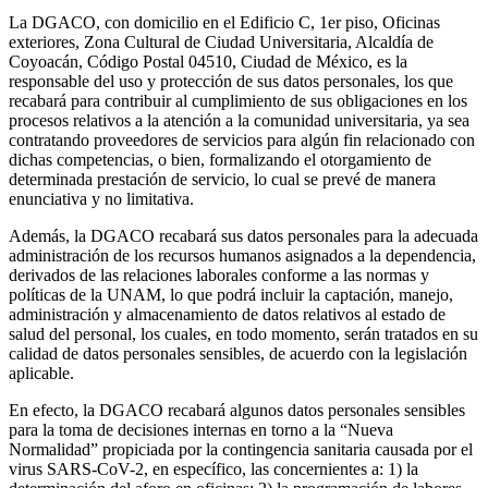
La DGACO, con domicilio en el Edificio C, 1er piso, Oficinas
exteriores, Zona Cultural de Ciudad Universitaria, Alcaldía de
Coyoacán, Código Postal 04510, Ciudad de México, es la
responsable del uso y protección de sus datos personales, los que
recabará para contribuir al cumplimiento de sus obligaciones en los
procesos relativos a la atención a la comunidad universitaria, ya sea
contratando proveedores de servicios para algún fin relacionado con
dichas competencias, o bien, formalizando el otorgamiento de
determinada prestación de servicio, lo cual se prevé de manera
enunciativa y no limitativa.
Además, la DGACO recabará sus datos personales para la adecuada
administración de los recursos humanos asignados a la dependencia,
derivados de las relaciones laborales conforme a las normas y
políticas de la UNAM, lo que podrá incluir la captación, manejo,
administración y almacenamiento de datos relativos al estado de
salud del personal, los cuales, en todo momento, serán tratados en su
calidad de datos personales sensibles, de acuerdo con la legislación
aplicable.
En efecto, la DGACO recabará algunos datos personales sensibles
para la toma de decisiones internas en torno a la “Nueva
Normalidad” propiciada por la contingencia sanitaria causada por el
virus SARS-CoV-2, en específico, las concernientes a: 1) la