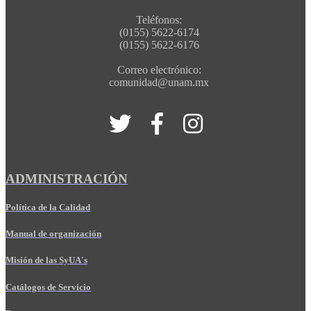
Teléfonos:
(0155) 5622-6174
(0155) 5622-6176
Correo electrónico:
comunidad@unam.mx
ADMINISTRACIÓN
Política de la Calidad
Manual de organización
Misión de las SyUA's
Catálogos de Servicio