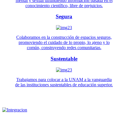
mental y sexual difundiendo información basada en el
conocimiento científico, libre de prejuicios.
Segura
Colaboramos en la construcción de espacios seguros,
promoviendo el cuidado de lo propio, lo ajeno y lo
común, construyendo redes comunitarias.
Sustentable
Trabajamos para colocar a la UNAM a la vanguardia
de las instituciones sustentables de educación superior.