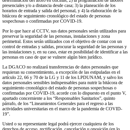
determinación del aforo en oficinas; 2) la programación de labores
presenciales y/o a distancia desde casa; 3) la planeación de los
horarios de entrada y salida del personal, y 4) la elaboración de la
bitácora de seguimiento cronológico del estado de personas
sospechosas o confirmadas por COVID-19.
Por lo que hace al CCTV, sus datos personales serán utilizados para
preservar la seguridad de las personas, instalaciones y zona
perimetral. Estos serán utilizados con el objetivo de contar con un
control de entradas y salidas, procurar la seguridad de las personas y
las instalaciones y, en su caso, estar en posibilidad de identificar a las
personas en caso de que se vulnere algún bien jurídico.
La DGACO no realizará transferencias de datos personales que
requieran su consentimiento, a excepción de las estipuladas en el
artículo 22, 66 y 70 de la LG y 11 de los LPDUNAM, y salvo los
datos personales sensibles indispensables para nutrir la bitácora de
seguimiento cronológico del estado de personas sospechosas o
confirmadas por COVID-19, acorde con lo dispuesto en el punto V,
apartado concerniente a los “Responsables Sanitarios”, quinto
párrafo, de los “Lineamientos Generales para el regreso a las
actividades universitarias en el marco de la pandemia de COVID-
19”.
Usted o su representante legal podrá ejercer cualquiera de los
derechos de acceso, rectificación, cancelación u oposición (en lo