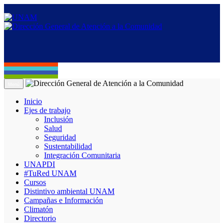
Menú
Inicio
Ejes de trabajo
Inclusión
Salud
Seguridad
Sustentabilidad
Integración Comunitaria
UNAPDI
#TuRed UNAM
Cursos
Distintivo ambiental UNAM
Campañas e Información
Climatón
Directorio