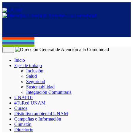
Menú
Inicio
Ejes de trabajo
Inclusión
Salud
Seguridad
Sustentabilidad
Integración Comunitaria
UNAPDI
#TuRed UNAM
Cursos
Distintivo ambiental UNAM
Campañas e Información
Climatón
Directorio