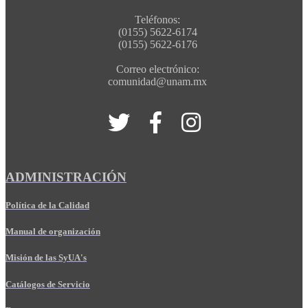
Teléfonos:
(0155) 5622-6174
(0155) 5622-6176
Correo electrónico:
comunidad@unam.mx
ADMINISTRACIÓN
Política de la Calidad
Manual de organización
Misión de las SyUA's
Catálogos de Servicio