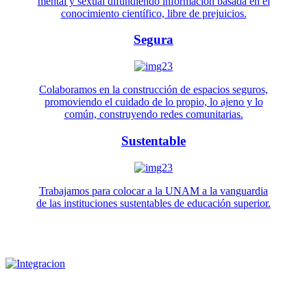
mental y sexual difundiendo información basada en el
conocimiento científico, libre de prejuicios.
Segura
Colaboramos en la construcción de espacios seguros,
promoviendo el cuidado de lo propio, lo ajeno y lo
común, construyendo redes comunitarias.
Sustentable
Trabajamos para colocar a la UNAM a la vanguardia
de las instituciones sustentables de educación superior.