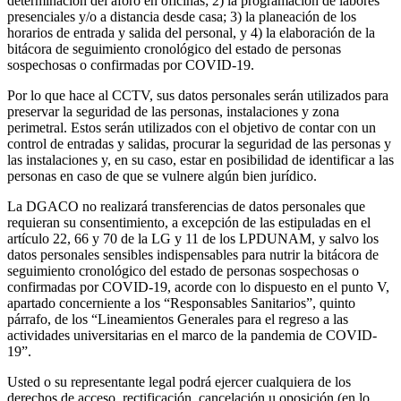
determinación del aforo en oficinas; 2) la programación de labores
presenciales y/o a distancia desde casa; 3) la planeación de los
horarios de entrada y salida del personal, y 4) la elaboración de la
bitácora de seguimiento cronológico del estado de personas
sospechosas o confirmadas por COVID-19.
Por lo que hace al CCTV, sus datos personales serán utilizados para
preservar la seguridad de las personas, instalaciones y zona
perimetral. Estos serán utilizados con el objetivo de contar con un
control de entradas y salidas, procurar la seguridad de las personas y
las instalaciones y, en su caso, estar en posibilidad de identificar a las
personas en caso de que se vulnere algún bien jurídico.
La DGACO no realizará transferencias de datos personales que
requieran su consentimiento, a excepción de las estipuladas en el
artículo 22, 66 y 70 de la LG y 11 de los LPDUNAM, y salvo los
datos personales sensibles indispensables para nutrir la bitácora de
seguimiento cronológico del estado de personas sospechosas o
confirmadas por COVID-19, acorde con lo dispuesto en el punto V,
apartado concerniente a los “Responsables Sanitarios”, quinto
párrafo, de los “Lineamientos Generales para el regreso a las
actividades universitarias en el marco de la pandemia de COVID-
19”.
Usted o su representante legal podrá ejercer cualquiera de los
derechos de acceso, rectificación, cancelación u oposición (en lo