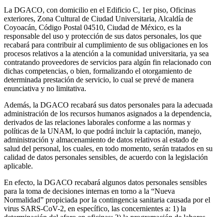
La DGACO, con domicilio en el Edificio C, 1er piso, Oficinas
exteriores, Zona Cultural de Ciudad Universitaria, Alcaldía de
Coyoacán, Código Postal 04510, Ciudad de México, es la
responsable del uso y protección de sus datos personales, los que
recabará para contribuir al cumplimiento de sus obligaciones en los
procesos relativos a la atención a la comunidad universitaria, ya sea
contratando proveedores de servicios para algún fin relacionado con
dichas competencias, o bien, formalizando el otorgamiento de
determinada prestación de servicio, lo cual se prevé de manera
enunciativa y no limitativa.
Además, la DGACO recabará sus datos personales para la adecuada
administración de los recursos humanos asignados a la dependencia,
derivados de las relaciones laborales conforme a las normas y
políticas de la UNAM, lo que podrá incluir la captación, manejo,
administración y almacenamiento de datos relativos al estado de
salud del personal, los cuales, en todo momento, serán tratados en su
calidad de datos personales sensibles, de acuerdo con la legislación
aplicable.
En efecto, la DGACO recabará algunos datos personales sensibles
para la toma de decisiones internas en torno a la “Nueva
Normalidad” propiciada por la contingencia sanitaria causada por el
virus SARS-CoV-2, en específico, las concernientes a: 1) la