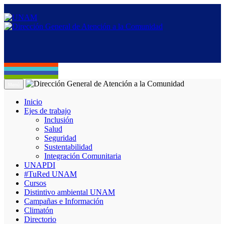
Menú
Inicio
Ejes de trabajo
Inclusión
Salud
Seguridad
Sustentabilidad
Integración Comunitaria
UNAPDI
#TuRed UNAM
Cursos
Distintivo ambiental UNAM
Campañas e Información
Climatón
Directorio