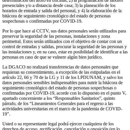
determinación del aforo en oficinas; 2) la programación de labores
presenciales y/o a distancia desde casa; 3) la planeación de los
horarios de entrada y salida del personal, y 4) la elaboración de la
bitácora de seguimiento cronológico del estado de personas
sospechosas o confirmadas por COVID-19.
Por lo que hace al CCTV, sus datos personales serán utilizados para
preservar la seguridad de las personas, instalaciones y zona
perimetral. Estos serán utilizados con el objetivo de contar con un
control de entradas y salidas, procurar la seguridad de las personas y
las instalaciones y, en su caso, estar en posibilidad de identificar a las
personas en caso de que se vulnere algún bien jurídico.
La DGACO no realizará transferencias de datos personales que
requieran su consentimiento, a excepción de las estipuladas en el
artículo 22, 66 y 70 de la LG y 11 de los LPDUNAM, y salvo los
datos personales sensibles indispensables para nutrir la bitácora de
seguimiento cronológico del estado de personas sospechosas o
confirmadas por COVID-19, acorde con lo dispuesto en el punto V,
apartado concerniente a los “Responsables Sanitarios”, quinto
párrafo, de los “Lineamientos Generales para el regreso a las
actividades universitarias en el marco de la pandemia de COVID-
19”.
Usted o su representante legal podrá ejercer cualquiera de los
derechos de acceso, rectificación, cancelación u oposición (en lo