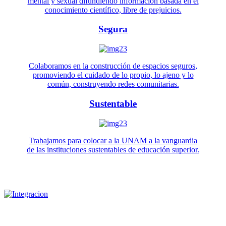
mental y sexual difundiendo información basada en el
conocimiento científico, libre de prejuicios.
Segura
Colaboramos en la construcción de espacios seguros,
promoviendo el cuidado de lo propio, lo ajeno y lo
común, construyendo redes comunitarias.
Sustentable
Trabajamos para colocar a la UNAM a la vanguardia
de las instituciones sustentables de educación superior.