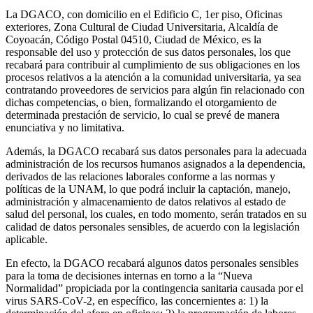
La DGACO, con domicilio en el Edificio C, 1er piso, Oficinas
exteriores, Zona Cultural de Ciudad Universitaria, Alcaldía de
Coyoacán, Código Postal 04510, Ciudad de México, es la
responsable del uso y protección de sus datos personales, los que
recabará para contribuir al cumplimiento de sus obligaciones en los
procesos relativos a la atención a la comunidad universitaria, ya sea
contratando proveedores de servicios para algún fin relacionado con
dichas competencias, o bien, formalizando el otorgamiento de
determinada prestación de servicio, lo cual se prevé de manera
enunciativa y no limitativa.
Además, la DGACO recabará sus datos personales para la adecuada
administración de los recursos humanos asignados a la dependencia,
derivados de las relaciones laborales conforme a las normas y
políticas de la UNAM, lo que podrá incluir la captación, manejo,
administración y almacenamiento de datos relativos al estado de
salud del personal, los cuales, en todo momento, serán tratados en su
calidad de datos personales sensibles, de acuerdo con la legislación
aplicable.
En efecto, la DGACO recabará algunos datos personales sensibles
para la toma de decisiones internas en torno a la “Nueva
Normalidad” propiciada por la contingencia sanitaria causada por el
virus SARS-CoV-2, en específico, las concernientes a: 1) la