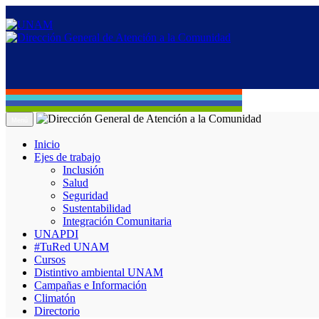
Menú
Inicio
Ejes de trabajo
Inclusión
Salud
Seguridad
Sustentabilidad
Integración Comunitaria
UNAPDI
#TuRed UNAM
Cursos
Distintivo ambiental UNAM
Campañas e Información
Climatón
Directorio