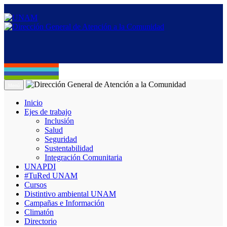
Menú
Inicio
Ejes de trabajo
Inclusión
Salud
Seguridad
Sustentabilidad
Integración Comunitaria
UNAPDI
#TuRed UNAM
Cursos
Distintivo ambiental UNAM
Campañas e Información
Climatón
Directorio