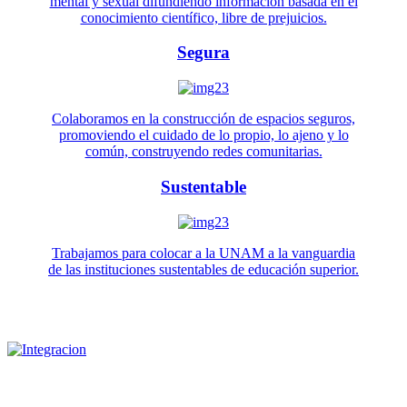
mental y sexual difundiendo información basada en el
conocimiento científico, libre de prejuicios.
Segura
Colaboramos en la construcción de espacios seguros,
promoviendo el cuidado de lo propio, lo ajeno y lo
común, construyendo redes comunitarias.
Sustentable
Trabajamos para colocar a la UNAM a la vanguardia
de las instituciones sustentables de educación superior.