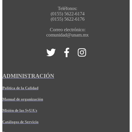
Teléfonos:
(0155) 5622-6174
(0155) 5622-6176
Correo electrónico:
comunidad@unam.mx
ADMINISTRACIÓN
Política de la Calidad
Manual de organización
Misión de las SyUA's
Catálogos de Servicio