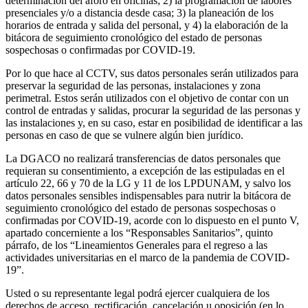
determinación del aforo en oficinas; 2) la programación de labores
presenciales y/o a distancia desde casa; 3) la planeación de los
horarios de entrada y salida del personal, y 4) la elaboración de la
bitácora de seguimiento cronológico del estado de personas
sospechosas o confirmadas por COVID-19.
Por lo que hace al CCTV, sus datos personales serán utilizados para
preservar la seguridad de las personas, instalaciones y zona
perimetral. Estos serán utilizados con el objetivo de contar con un
control de entradas y salidas, procurar la seguridad de las personas y
las instalaciones y, en su caso, estar en posibilidad de identificar a las
personas en caso de que se vulnere algún bien jurídico.
La DGACO no realizará transferencias de datos personales que
requieran su consentimiento, a excepción de las estipuladas en el
artículo 22, 66 y 70 de la LG y 11 de los LPDUNAM, y salvo los
datos personales sensibles indispensables para nutrir la bitácora de
seguimiento cronológico del estado de personas sospechosas o
confirmadas por COVID-19, acorde con lo dispuesto en el punto V,
apartado concerniente a los “Responsables Sanitarios”, quinto
párrafo, de los “Lineamientos Generales para el regreso a las
actividades universitarias en el marco de la pandemia de COVID-
19”.
Usted o su representante legal podrá ejercer cualquiera de los
derechos de acceso, rectificación, cancelación u oposición (en lo