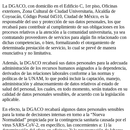
La DGACO, con domicilio en el Edificio C, 1er piso, Oficinas
exteriores, Zona Cultural de Ciudad Universitaria, Alcaldía de
Coyoacán, Código Postal 04510, Ciudad de México, es la
responsable del uso y protección de sus datos personales, los que
recabará para contribuir al cumplimiento de sus obligaciones en los
procesos relativos a la atención a la comunidad universitaria, ya sea
contratando proveedores de servicios para algún fin relacionado con
dichas competencias, o bien, formalizando el otorgamiento de
determinada prestación de servicio, lo cual se prevé de manera
enunciativa y no limitativa.
Además, la DGACO recabará sus datos personales para la adecuada
administración de los recursos humanos asignados a la dependencia,
derivados de las relaciones laborales conforme a las normas y
políticas de la UNAM, lo que podrá incluir la captación, manejo,
administración y almacenamiento de datos relativos al estado de
salud del personal, los cuales, en todo momento, serán tratados en su
calidad de datos personales sensibles, de acuerdo con la legislación
aplicable.
En efecto, la DGACO recabará algunos datos personales sensibles
para la toma de decisiones internas en torno a la “Nueva
Normalidad” propiciada por la contingencia sanitaria causada por el
virus SARS-CoV-2, en específico, las concernientes a: 1) la