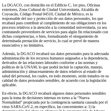
La DGACO, con domicilio en el Edificio C, 1er piso, Oficinas
exteriores, Zona Cultural de Ciudad Universitaria, Alcaldía de
Coyoacán, Código Postal 04510, Ciudad de México, es la
responsable del uso y protección de sus datos personales, los que
recabará para contribuir al cumplimiento de sus obligaciones en los
procesos relativos a la atención a la comunidad universitaria, ya sea
contratando proveedores de servicios para algún fin relacionado con
dichas competencias, o bien, formalizando el otorgamiento de
determinada prestación de servicio, lo cual se prevé de manera
enunciativa y no limitativa.
Además, la DGACO recabará sus datos personales para la adecuada
administración de los recursos humanos asignados a la dependencia,
derivados de las relaciones laborales conforme a las normas y
políticas de la UNAM, lo que podrá incluir la captación, manejo,
administración y almacenamiento de datos relativos al estado de
salud del personal, los cuales, en todo momento, serán tratados en su
calidad de datos personales sensibles, de acuerdo con la legislación
aplicable.
En efecto, la DGACO recabará algunos datos personales sensibles
para la toma de decisiones internas en torno a la “Nueva
Normalidad” propiciada por la contingencia sanitaria causada por el
virus SARS-CoV-2, en específico, las concernientes a: 1) la