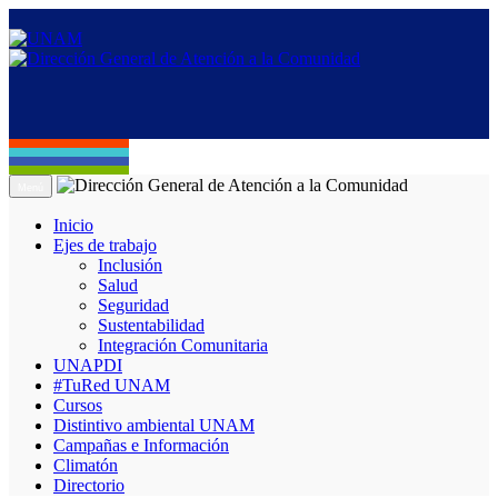
Menú
Inicio
Ejes de trabajo
Inclusión
Salud
Seguridad
Sustentabilidad
Integración Comunitaria
UNAPDI
#TuRed UNAM
Cursos
Distintivo ambiental UNAM
Campañas e Información
Climatón
Directorio