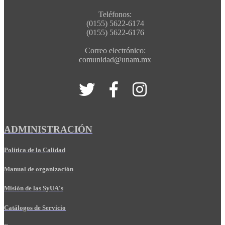
Teléfonos:
(0155) 5622-6174
(0155) 5622-6176
Correo electrónico:
comunidad@unam.mx
ADMINISTRACIÓN
Política de la Calidad
Manual de organización
Misión de las SyUA's
Catálogos de Servicio