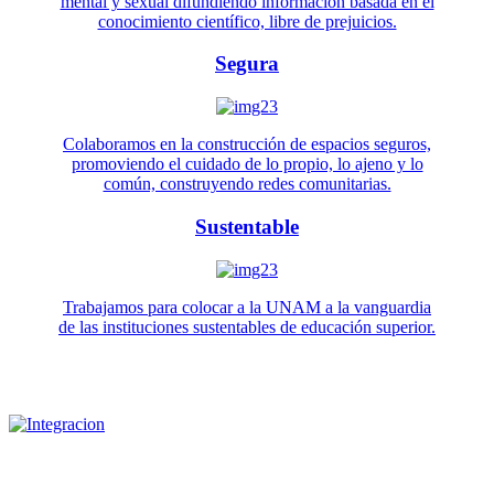
mental y sexual difundiendo información basada en el
conocimiento científico, libre de prejuicios.
Segura
Colaboramos en la construcción de espacios seguros,
promoviendo el cuidado de lo propio, lo ajeno y lo
común, construyendo redes comunitarias.
Sustentable
Trabajamos para colocar a la UNAM a la vanguardia
de las instituciones sustentables de educación superior.