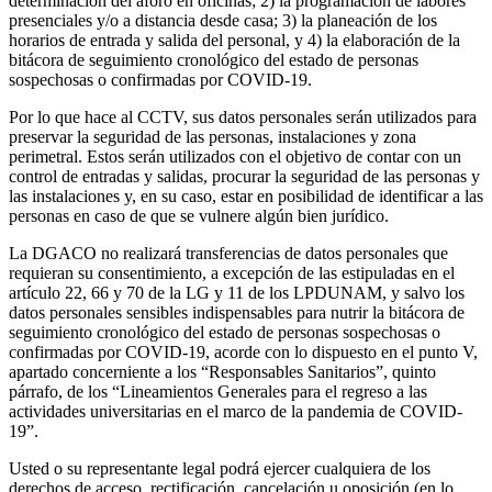
determinación del aforo en oficinas; 2) la programación de labores
presenciales y/o a distancia desde casa; 3) la planeación de los
horarios de entrada y salida del personal, y 4) la elaboración de la
bitácora de seguimiento cronológico del estado de personas
sospechosas o confirmadas por COVID-19.
Por lo que hace al CCTV, sus datos personales serán utilizados para
preservar la seguridad de las personas, instalaciones y zona
perimetral. Estos serán utilizados con el objetivo de contar con un
control de entradas y salidas, procurar la seguridad de las personas y
las instalaciones y, en su caso, estar en posibilidad de identificar a las
personas en caso de que se vulnere algún bien jurídico.
La DGACO no realizará transferencias de datos personales que
requieran su consentimiento, a excepción de las estipuladas en el
artículo 22, 66 y 70 de la LG y 11 de los LPDUNAM, y salvo los
datos personales sensibles indispensables para nutrir la bitácora de
seguimiento cronológico del estado de personas sospechosas o
confirmadas por COVID-19, acorde con lo dispuesto en el punto V,
apartado concerniente a los “Responsables Sanitarios”, quinto
párrafo, de los “Lineamientos Generales para el regreso a las
actividades universitarias en el marco de la pandemia de COVID-
19”.
Usted o su representante legal podrá ejercer cualquiera de los
derechos de acceso, rectificación, cancelación u oposición (en lo