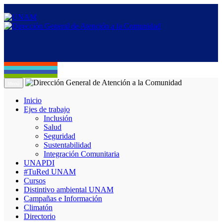
Menú
Inicio
Ejes de trabajo
Inclusión
Salud
Seguridad
Sustentabilidad
Integración Comunitaria
UNAPDI
#TuRed UNAM
Cursos
Distintivo ambiental UNAM
Campañas e Información
Climatón
Directorio