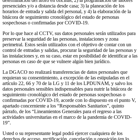
determinación del aforo en oficinas; 2) la programación de labores
presenciales y/o a distancia desde casa; 3) la planeación de los
horarios de entrada y salida del personal, y 4) la elaboración de la
bitácora de seguimiento cronológico del estado de personas
sospechosas o confirmadas por COVID-19.
Por lo que hace al CCTV, sus datos personales serán utilizados para
preservar la seguridad de las personas, instalaciones y zona
perimetral. Estos serán utilizados con el objetivo de contar con un
control de entradas y salidas, procurar la seguridad de las personas y
las instalaciones y, en su caso, estar en posibilidad de identificar a las
personas en caso de que se vulnere algún bien jurídico.
La DGACO no realizará transferencias de datos personales que
requieran su consentimiento, a excepción de las estipuladas en el
artículo 22, 66 y 70 de la LG y 11 de los LPDUNAM, y salvo los
datos personales sensibles indispensables para nutrir la bitácora de
seguimiento cronológico del estado de personas sospechosas o
confirmadas por COVID-19, acorde con lo dispuesto en el punto V,
apartado concerniente a los “Responsables Sanitarios”, quinto
párrafo, de los “Lineamientos Generales para el regreso a las
actividades universitarias en el marco de la pandemia de COVID-
19”.
Usted o su representante legal podrá ejercer cualquiera de los
derechos de acceso, rectificación, cancelación u oposición (en lo