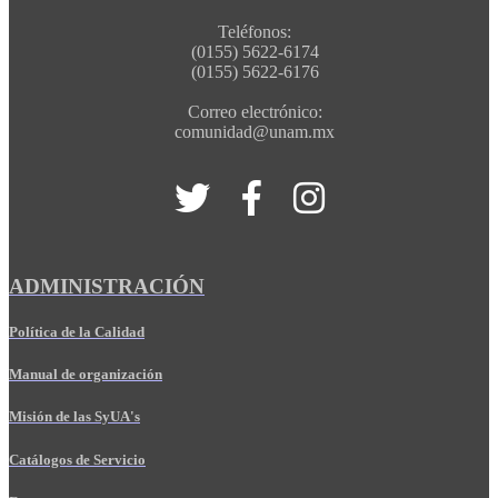
Teléfonos:
(0155) 5622-6174
(0155) 5622-6176
Correo electrónico:
comunidad@unam.mx
ADMINISTRACIÓN
Política de la Calidad
Manual de organización
Misión de las SyUA's
Catálogos de Servicio