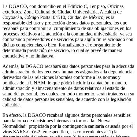
La DGACO, con domicilio en el Edificio C, 1er piso, Oficinas
exteriores, Zona Cultural de Ciudad Universitaria, Alcaldía de
Coyoacán, Código Postal 04510, Ciudad de México, es la
responsable del uso y protección de sus datos personales, los que
recabará para contribuir al cumplimiento de sus obligaciones en los
procesos relativos a la atención a la comunidad universitaria, ya sea
contratando proveedores de servicios para algún fin relacionado con
dichas competencias, o bien, formalizando el otorgamiento de
determinada prestación de servicio, lo cual se prevé de manera
enunciativa y no limitativa.
Además, la DGACO recabará sus datos personales para la adecuada
administración de los recursos humanos asignados a la dependencia,
derivados de las relaciones laborales conforme a las normas y
políticas de la UNAM, lo que podrá incluir la captación, manejo,
administración y almacenamiento de datos relativos al estado de
salud del personal, los cuales, en todo momento, serán tratados en su
calidad de datos personales sensibles, de acuerdo con la legislación
aplicable.
En efecto, la DGACO recabará algunos datos personales sensibles
para la toma de decisiones internas en torno a la “Nueva
Normalidad” propiciada por la contingencia sanitaria causada por el
virus SARS-CoV-2, en específico, las concernientes a: 1) la