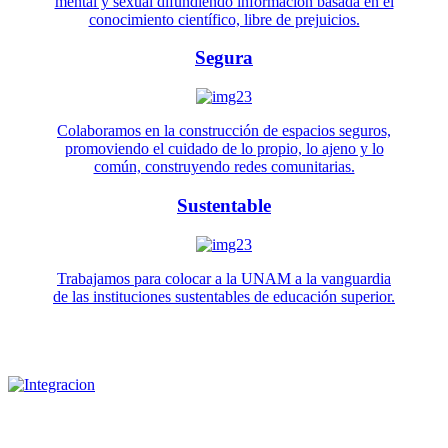
mental y sexual difundiendo información basada en el
conocimiento científico, libre de prejuicios.
Segura
Colaboramos en la construcción de espacios seguros,
promoviendo el cuidado de lo propio, lo ajeno y lo
común, construyendo redes comunitarias.
Sustentable
Trabajamos para colocar a la UNAM a la vanguardia
de las instituciones sustentables de educación superior.