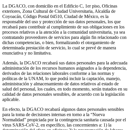
La DGACO, con domicilio en el Edificio C, 1er piso, Oficinas
exteriores, Zona Cultural de Ciudad Universitaria, Alcaldía de
Coyoacán, Código Postal 04510, Ciudad de México, es la
responsable del uso y protección de sus datos personales, los que
recabará para contribuir al cumplimiento de sus obligaciones en los
procesos relativos a la atención a la comunidad universitaria, ya sea
contratando proveedores de servicios para algún fin relacionado con
dichas competencias, o bien, formalizando el otorgamiento de
determinada prestación de servicio, lo cual se prevé de manera
enunciativa y no limitativa.
Además, la DGACO recabará sus datos personales para la adecuada
administración de los recursos humanos asignados a la dependencia,
derivados de las relaciones laborales conforme a las normas y
políticas de la UNAM, lo que podrá incluir la captación, manejo,
administración y almacenamiento de datos relativos al estado de
salud del personal, los cuales, en todo momento, serán tratados en su
calidad de datos personales sensibles, de acuerdo con la legislación
aplicable.
En efecto, la DGACO recabará algunos datos personales sensibles
para la toma de decisiones internas en torno a la “Nueva
Normalidad” propiciada por la contingencia sanitaria causada por el
virus SARS-CoV-2, en específico, las concernientes a: 1) la