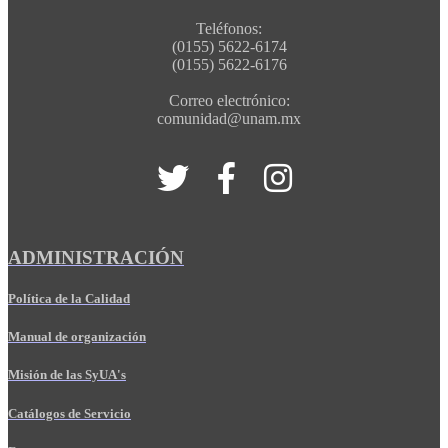
Teléfonos:
(0155) 5622-6174
(0155) 5622-6176
Correo electrónico:
comunidad@unam.mx
ADMINISTRACIÓN
Política de la Calidad
Manual de organización
Misión de las SyUA's
Catálogos de Servicio