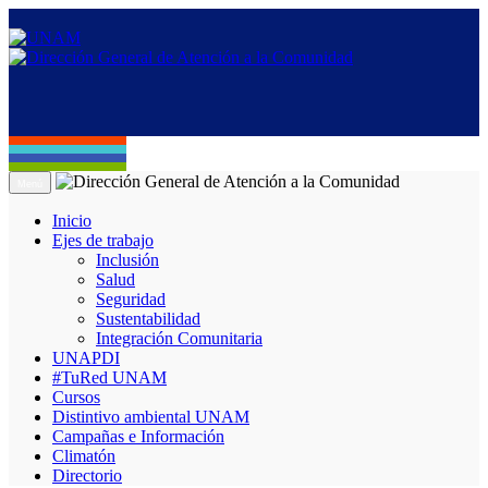
Menú
Inicio
Ejes de trabajo
Inclusión
Salud
Seguridad
Sustentabilidad
Integración Comunitaria
UNAPDI
#TuRed UNAM
Cursos
Distintivo ambiental UNAM
Campañas e Información
Climatón
Directorio