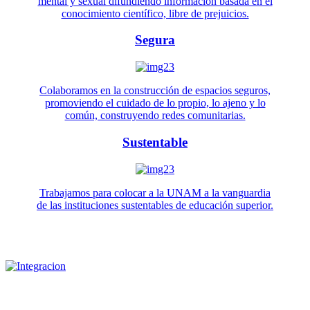
mental y sexual difundiendo información basada en el
conocimiento científico, libre de prejuicios.
Segura
Colaboramos en la construcción de espacios seguros,
promoviendo el cuidado de lo propio, lo ajeno y lo
común, construyendo redes comunitarias.
Sustentable
Trabajamos para colocar a la UNAM a la vanguardia
de las instituciones sustentables de educación superior.