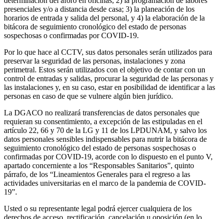
determinación del aforo en oficinas; 2) la programación de labores
presenciales y/o a distancia desde casa; 3) la planeación de los
horarios de entrada y salida del personal, y 4) la elaboración de la
bitácora de seguimiento cronológico del estado de personas
sospechosas o confirmadas por COVID-19.
Por lo que hace al CCTV, sus datos personales serán utilizados para
preservar la seguridad de las personas, instalaciones y zona
perimetral. Estos serán utilizados con el objetivo de contar con un
control de entradas y salidas, procurar la seguridad de las personas y
las instalaciones y, en su caso, estar en posibilidad de identificar a las
personas en caso de que se vulnere algún bien jurídico.
La DGACO no realizará transferencias de datos personales que
requieran su consentimiento, a excepción de las estipuladas en el
artículo 22, 66 y 70 de la LG y 11 de los LPDUNAM, y salvo los
datos personales sensibles indispensables para nutrir la bitácora de
seguimiento cronológico del estado de personas sospechosas o
confirmadas por COVID-19, acorde con lo dispuesto en el punto V,
apartado concerniente a los “Responsables Sanitarios”, quinto
párrafo, de los “Lineamientos Generales para el regreso a las
actividades universitarias en el marco de la pandemia de COVID-
19”.
Usted o su representante legal podrá ejercer cualquiera de los
derechos de acceso, rectificación, cancelación u oposición (en lo