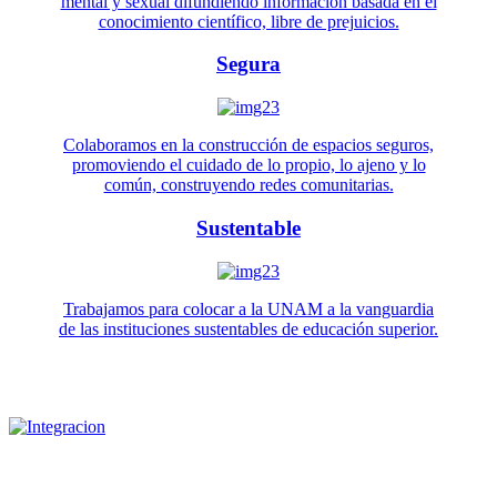
mental y sexual difundiendo información basada en el
conocimiento científico, libre de prejuicios.
Segura
Colaboramos en la construcción de espacios seguros,
promoviendo el cuidado de lo propio, lo ajeno y lo
común, construyendo redes comunitarias.
Sustentable
Trabajamos para colocar a la UNAM a la vanguardia
de las instituciones sustentables de educación superior.