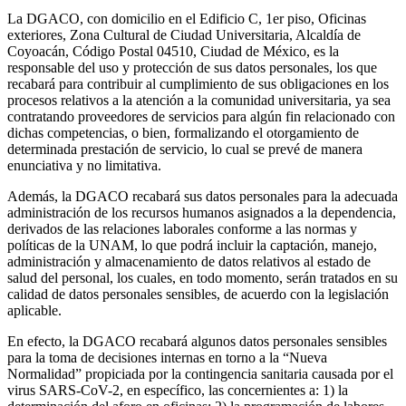
La DGACO, con domicilio en el Edificio C, 1er piso, Oficinas
exteriores, Zona Cultural de Ciudad Universitaria, Alcaldía de
Coyoacán, Código Postal 04510, Ciudad de México, es la
responsable del uso y protección de sus datos personales, los que
recabará para contribuir al cumplimiento de sus obligaciones en los
procesos relativos a la atención a la comunidad universitaria, ya sea
contratando proveedores de servicios para algún fin relacionado con
dichas competencias, o bien, formalizando el otorgamiento de
determinada prestación de servicio, lo cual se prevé de manera
enunciativa y no limitativa.
Además, la DGACO recabará sus datos personales para la adecuada
administración de los recursos humanos asignados a la dependencia,
derivados de las relaciones laborales conforme a las normas y
políticas de la UNAM, lo que podrá incluir la captación, manejo,
administración y almacenamiento de datos relativos al estado de
salud del personal, los cuales, en todo momento, serán tratados en su
calidad de datos personales sensibles, de acuerdo con la legislación
aplicable.
En efecto, la DGACO recabará algunos datos personales sensibles
para la toma de decisiones internas en torno a la “Nueva
Normalidad” propiciada por la contingencia sanitaria causada por el
virus SARS-CoV-2, en específico, las concernientes a: 1) la