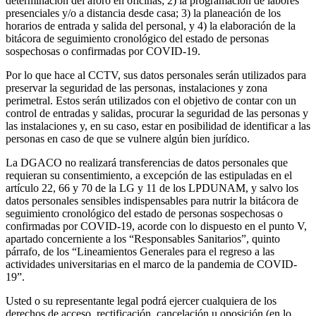
determinación del aforo en oficinas; 2) la programación de labores
presenciales y/o a distancia desde casa; 3) la planeación de los
horarios de entrada y salida del personal, y 4) la elaboración de la
bitácora de seguimiento cronológico del estado de personas
sospechosas o confirmadas por COVID-19.
Por lo que hace al CCTV, sus datos personales serán utilizados para
preservar la seguridad de las personas, instalaciones y zona
perimetral. Estos serán utilizados con el objetivo de contar con un
control de entradas y salidas, procurar la seguridad de las personas y
las instalaciones y, en su caso, estar en posibilidad de identificar a las
personas en caso de que se vulnere algún bien jurídico.
La DGACO no realizará transferencias de datos personales que
requieran su consentimiento, a excepción de las estipuladas en el
artículo 22, 66 y 70 de la LG y 11 de los LPDUNAM, y salvo los
datos personales sensibles indispensables para nutrir la bitácora de
seguimiento cronológico del estado de personas sospechosas o
confirmadas por COVID-19, acorde con lo dispuesto en el punto V,
apartado concerniente a los “Responsables Sanitarios”, quinto
párrafo, de los “Lineamientos Generales para el regreso a las
actividades universitarias en el marco de la pandemia de COVID-
19”.
Usted o su representante legal podrá ejercer cualquiera de los
derechos de acceso, rectificación, cancelación u oposición (en lo