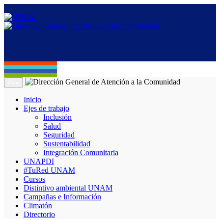
Menú
Inicio
Ejes de trabajo
Inclusión
Salud
Seguridad
Sustentabilidad
Integración Comunitaria
UNAPDI
#TuRed UNAM
Cursos
Distintivo ambiental UNAM
Campañas e Información
Climatón
Directorio