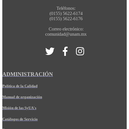
Teléfonos:
(0155) 5622-6174
(0155) 5622-6176
Correo electrónico:
comunidad@unam.mx
ADMINISTRACIÓN
Política de la Calidad
Manual de organización
Misión de las SyUA's
Catálogos de Servicio