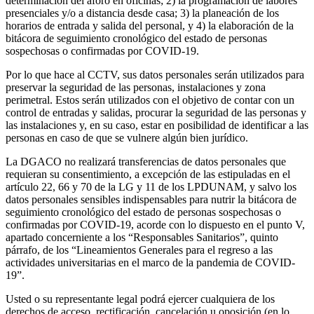
determinación del aforo en oficinas; 2) la programación de labores
presenciales y/o a distancia desde casa; 3) la planeación de los
horarios de entrada y salida del personal, y 4) la elaboración de la
bitácora de seguimiento cronológico del estado de personas
sospechosas o confirmadas por COVID-19.
Por lo que hace al CCTV, sus datos personales serán utilizados para
preservar la seguridad de las personas, instalaciones y zona
perimetral. Estos serán utilizados con el objetivo de contar con un
control de entradas y salidas, procurar la seguridad de las personas y
las instalaciones y, en su caso, estar en posibilidad de identificar a las
personas en caso de que se vulnere algún bien jurídico.
La DGACO no realizará transferencias de datos personales que
requieran su consentimiento, a excepción de las estipuladas en el
artículo 22, 66 y 70 de la LG y 11 de los LPDUNAM, y salvo los
datos personales sensibles indispensables para nutrir la bitácora de
seguimiento cronológico del estado de personas sospechosas o
confirmadas por COVID-19, acorde con lo dispuesto en el punto V,
apartado concerniente a los “Responsables Sanitarios”, quinto
párrafo, de los “Lineamientos Generales para el regreso a las
actividades universitarias en el marco de la pandemia de COVID-
19”.
Usted o su representante legal podrá ejercer cualquiera de los
derechos de acceso, rectificación, cancelación u oposición (en lo