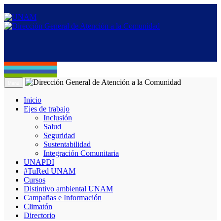
Menú
Inicio
Ejes de trabajo
Inclusión
Salud
Seguridad
Sustentabilidad
Integración Comunitaria
UNAPDI
#TuRed UNAM
Cursos
Distintivo ambiental UNAM
Campañas e Información
Climatón
Directorio