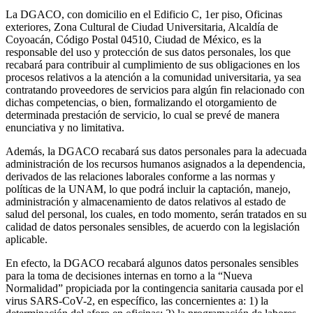
La DGACO, con domicilio en el Edificio C, 1er piso, Oficinas
exteriores, Zona Cultural de Ciudad Universitaria, Alcaldía de
Coyoacán, Código Postal 04510, Ciudad de México, es la
responsable del uso y protección de sus datos personales, los que
recabará para contribuir al cumplimiento de sus obligaciones en los
procesos relativos a la atención a la comunidad universitaria, ya sea
contratando proveedores de servicios para algún fin relacionado con
dichas competencias, o bien, formalizando el otorgamiento de
determinada prestación de servicio, lo cual se prevé de manera
enunciativa y no limitativa.
Además, la DGACO recabará sus datos personales para la adecuada
administración de los recursos humanos asignados a la dependencia,
derivados de las relaciones laborales conforme a las normas y
políticas de la UNAM, lo que podrá incluir la captación, manejo,
administración y almacenamiento de datos relativos al estado de
salud del personal, los cuales, en todo momento, serán tratados en su
calidad de datos personales sensibles, de acuerdo con la legislación
aplicable.
En efecto, la DGACO recabará algunos datos personales sensibles
para la toma de decisiones internas en torno a la “Nueva
Normalidad” propiciada por la contingencia sanitaria causada por el
virus SARS-CoV-2, en específico, las concernientes a: 1) la