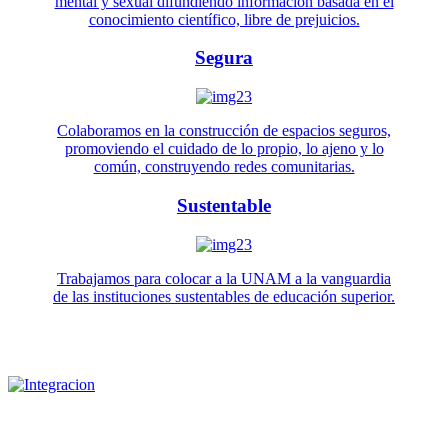
mental y sexual difundiendo información basada en el
conocimiento científico, libre de prejuicios.
Segura
Colaboramos en la construcción de espacios seguros,
promoviendo el cuidado de lo propio, lo ajeno y lo
común, construyendo redes comunitarias.
Sustentable
Trabajamos para colocar a la UNAM a la vanguardia
de las instituciones sustentables de educación superior.