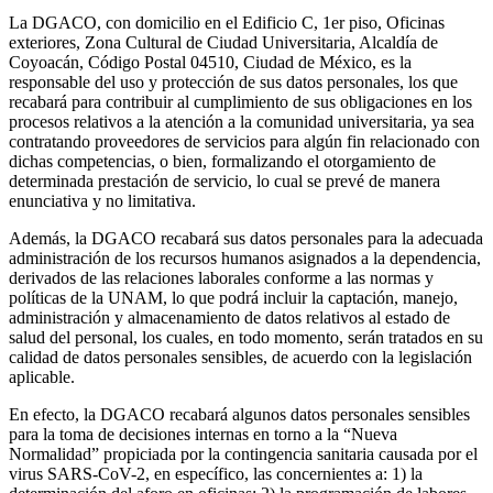
La DGACO, con domicilio en el Edificio C, 1er piso, Oficinas
exteriores, Zona Cultural de Ciudad Universitaria, Alcaldía de
Coyoacán, Código Postal 04510, Ciudad de México, es la
responsable del uso y protección de sus datos personales, los que
recabará para contribuir al cumplimiento de sus obligaciones en los
procesos relativos a la atención a la comunidad universitaria, ya sea
contratando proveedores de servicios para algún fin relacionado con
dichas competencias, o bien, formalizando el otorgamiento de
determinada prestación de servicio, lo cual se prevé de manera
enunciativa y no limitativa.
Además, la DGACO recabará sus datos personales para la adecuada
administración de los recursos humanos asignados a la dependencia,
derivados de las relaciones laborales conforme a las normas y
políticas de la UNAM, lo que podrá incluir la captación, manejo,
administración y almacenamiento de datos relativos al estado de
salud del personal, los cuales, en todo momento, serán tratados en su
calidad de datos personales sensibles, de acuerdo con la legislación
aplicable.
En efecto, la DGACO recabará algunos datos personales sensibles
para la toma de decisiones internas en torno a la “Nueva
Normalidad” propiciada por la contingencia sanitaria causada por el
virus SARS-CoV-2, en específico, las concernientes a: 1) la