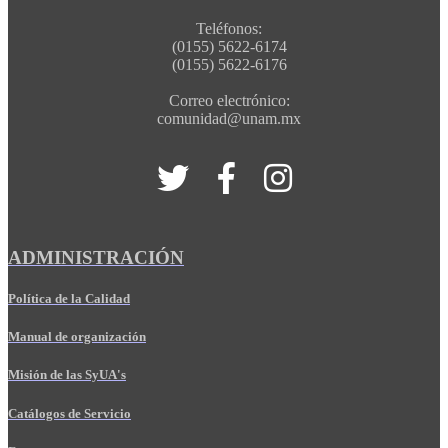
Teléfonos:
(0155) 5622-6174
(0155) 5622-6176
Correo electrónico:
comunidad@unam.mx
ADMINISTRACIÓN
Política de la Calidad
Manual de organización
Misión de las SyUA's
Catálogos de Servicio