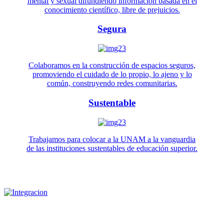
mental y sexual difundiendo información basada en el
conocimiento científico, libre de prejuicios.
Segura
Colaboramos en la construcción de espacios seguros,
promoviendo el cuidado de lo propio, lo ajeno y lo
común, construyendo redes comunitarias.
Sustentable
Trabajamos para colocar a la UNAM a la vanguardia
de las instituciones sustentables de educación superior.