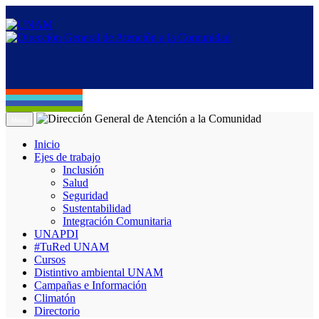
Menú
Inicio
Ejes de trabajo
Inclusión
Salud
Seguridad
Sustentabilidad
Integración Comunitaria
UNAPDI
#TuRed UNAM
Cursos
Distintivo ambiental UNAM
Campañas e Información
Climatón
Directorio