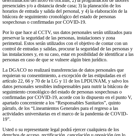
determinación del aforo en oficinas; 2) la programación de labores
presenciales y/o a distancia desde casa; 3) la planeación de los
horarios de entrada y salida del personal, y 4) la elaboración de la
bitácora de seguimiento cronológico del estado de personas
sospechosas o confirmadas por COVID-19.
Por lo que hace al CCTV, sus datos personales serán utilizados para
preservar la seguridad de las personas, instalaciones y zona
perimetral. Estos serán utilizados con el objetivo de contar con un
control de entradas y salidas, procurar la seguridad de las personas y
las instalaciones y, en su caso, estar en posibilidad de identificar a las
personas en caso de que se vulnere algún bien jurídico.
La DGACO no realizará transferencias de datos personales que
requieran su consentimiento, a excepción de las estipuladas en el
artículo 22, 66 y 70 de la LG y 11 de los LPDUNAM, y salvo los
datos personales sensibles indispensables para nutrir la bitácora de
seguimiento cronológico del estado de personas sospechosas o
confirmadas por COVID-19, acorde con lo dispuesto en el punto V,
apartado concerniente a los “Responsables Sanitarios”, quinto
párrafo, de los “Lineamientos Generales para el regreso a las
actividades universitarias en el marco de la pandemia de COVID-
19”.
Usted o su representante legal podrá ejercer cualquiera de los
derechos de acceso, rectificación, cancelación u oposición (en lo