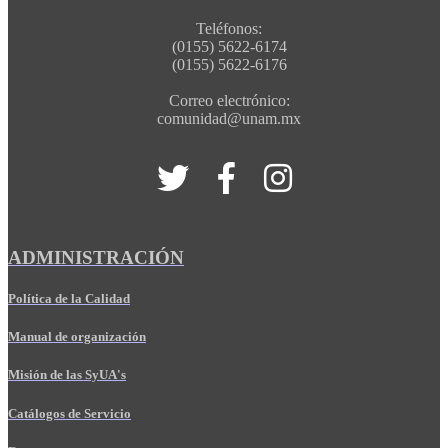
Teléfonos:
(0155) 5622-6174
(0155) 5622-6176
Correo electrónico:
comunidad@unam.mx
ADMINISTRACIÓN
Política de la Calidad
Manual de organización
Misión de las SyUA's
Catálogos de Servicio