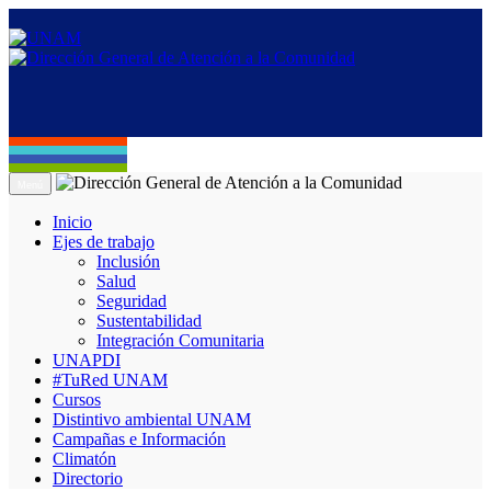
Menú
Inicio
Ejes de trabajo
Inclusión
Salud
Seguridad
Sustentabilidad
Integración Comunitaria
UNAPDI
#TuRed UNAM
Cursos
Distintivo ambiental UNAM
Campañas e Información
Climatón
Directorio