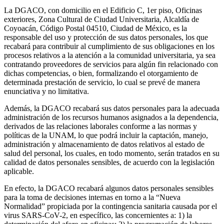
La DGACO, con domicilio en el Edificio C, 1er piso, Oficinas
exteriores, Zona Cultural de Ciudad Universitaria, Alcaldía de
Coyoacán, Código Postal 04510, Ciudad de México, es la
responsable del uso y protección de sus datos personales, los que
recabará para contribuir al cumplimiento de sus obligaciones en los
procesos relativos a la atención a la comunidad universitaria, ya sea
contratando proveedores de servicios para algún fin relacionado con
dichas competencias, o bien, formalizando el otorgamiento de
determinada prestación de servicio, lo cual se prevé de manera
enunciativa y no limitativa.
Además, la DGACO recabará sus datos personales para la adecuada
administración de los recursos humanos asignados a la dependencia,
derivados de las relaciones laborales conforme a las normas y
políticas de la UNAM, lo que podrá incluir la captación, manejo,
administración y almacenamiento de datos relativos al estado de
salud del personal, los cuales, en todo momento, serán tratados en su
calidad de datos personales sensibles, de acuerdo con la legislación
aplicable.
En efecto, la DGACO recabará algunos datos personales sensibles
para la toma de decisiones internas en torno a la “Nueva
Normalidad” propiciada por la contingencia sanitaria causada por el
virus SARS-CoV-2, en específico, las concernientes a: 1) la