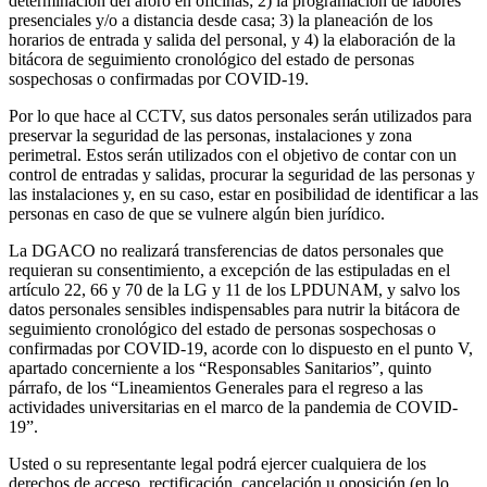
determinación del aforo en oficinas; 2) la programación de labores
presenciales y/o a distancia desde casa; 3) la planeación de los
horarios de entrada y salida del personal, y 4) la elaboración de la
bitácora de seguimiento cronológico del estado de personas
sospechosas o confirmadas por COVID-19.
Por lo que hace al CCTV, sus datos personales serán utilizados para
preservar la seguridad de las personas, instalaciones y zona
perimetral. Estos serán utilizados con el objetivo de contar con un
control de entradas y salidas, procurar la seguridad de las personas y
las instalaciones y, en su caso, estar en posibilidad de identificar a las
personas en caso de que se vulnere algún bien jurídico.
La DGACO no realizará transferencias de datos personales que
requieran su consentimiento, a excepción de las estipuladas en el
artículo 22, 66 y 70 de la LG y 11 de los LPDUNAM, y salvo los
datos personales sensibles indispensables para nutrir la bitácora de
seguimiento cronológico del estado de personas sospechosas o
confirmadas por COVID-19, acorde con lo dispuesto en el punto V,
apartado concerniente a los “Responsables Sanitarios”, quinto
párrafo, de los “Lineamientos Generales para el regreso a las
actividades universitarias en el marco de la pandemia de COVID-
19”.
Usted o su representante legal podrá ejercer cualquiera de los
derechos de acceso, rectificación, cancelación u oposición (en lo