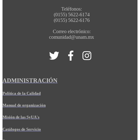
Teléfonos:
(0155) 5622-6174
(0155) 5622-6176
Correo electrónico:
comunidad@unam.mx
ADMINISTRACIÓN
Política de la Calidad
Manual de organización
Misión de las SyUA's
Catálogos de Servicio