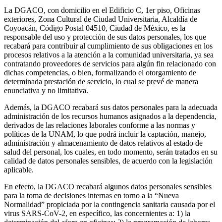
La DGACO, con domicilio en el Edificio C, 1er piso, Oficinas
exteriores, Zona Cultural de Ciudad Universitaria, Alcaldía de
Coyoacán, Código Postal 04510, Ciudad de México, es la
responsable del uso y protección de sus datos personales, los que
recabará para contribuir al cumplimiento de sus obligaciones en los
procesos relativos a la atención a la comunidad universitaria, ya sea
contratando proveedores de servicios para algún fin relacionado con
dichas competencias, o bien, formalizando el otorgamiento de
determinada prestación de servicio, lo cual se prevé de manera
enunciativa y no limitativa.
Además, la DGACO recabará sus datos personales para la adecuada
administración de los recursos humanos asignados a la dependencia,
derivados de las relaciones laborales conforme a las normas y
políticas de la UNAM, lo que podrá incluir la captación, manejo,
administración y almacenamiento de datos relativos al estado de
salud del personal, los cuales, en todo momento, serán tratados en su
calidad de datos personales sensibles, de acuerdo con la legislación
aplicable.
En efecto, la DGACO recabará algunos datos personales sensibles
para la toma de decisiones internas en torno a la “Nueva
Normalidad” propiciada por la contingencia sanitaria causada por el
virus SARS-CoV-2, en específico, las concernientes a: 1) la