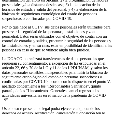
determinación del aforo en oficinas; 2) la programación de labores
presenciales y/o a distancia desde casa; 3) la planeación de los
horarios de entrada y salida del personal, y 4) la elaboración de la
bitácora de seguimiento cronológico del estado de personas
sospechosas o confirmadas por COVID-19.
Por lo que hace al CCTV, sus datos personales serán utilizados para
preservar la seguridad de las personas, instalaciones y zona
perimetral. Estos serán utilizados con el objetivo de contar con un
control de entradas y salidas, procurar la seguridad de las personas y
las instalaciones y, en su caso, estar en posibilidad de identificar a las
personas en caso de que se vulnere algún bien jurídico.
La DGACO no realizará transferencias de datos personales que
requieran su consentimiento, a excepción de las estipuladas en el
artículo 22, 66 y 70 de la LG y 11 de los LPDUNAM, y salvo los
datos personales sensibles indispensables para nutrir la bitácora de
seguimiento cronológico del estado de personas sospechosas o
confirmadas por COVID-19, acorde con lo dispuesto en el punto V,
apartado concerniente a los “Responsables Sanitarios”, quinto
párrafo, de los “Lineamientos Generales para el regreso a las
actividades universitarias en el marco de la pandemia de COVID-
19”.
Usted o su representante legal podrá ejercer cualquiera de los
derechos de acceso, rectificación, cancelación u oposición (en lo