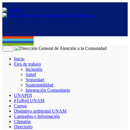
Menú
Inicio
Ejes de trabajo
Inclusión
Salud
Seguridad
Sustentabilidad
Integración Comunitaria
UNAPDI
#TuRed UNAM
Cursos
Distintivo ambiental UNAM
Campañas e Información
Climatón
Directorio