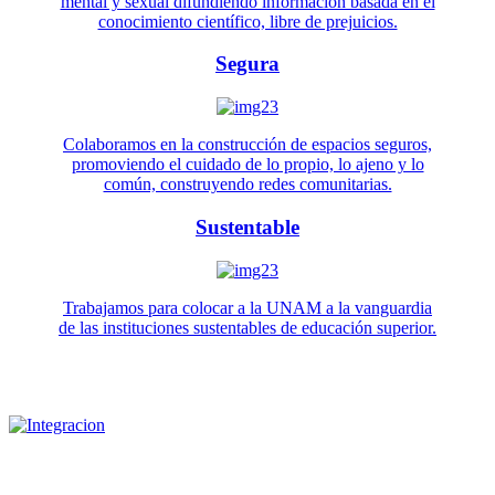
mental y sexual difundiendo información basada en el
conocimiento científico, libre de prejuicios.
Segura
Colaboramos en la construcción de espacios seguros,
promoviendo el cuidado de lo propio, lo ajeno y lo
común, construyendo redes comunitarias.
Sustentable
Trabajamos para colocar a la UNAM a la vanguardia
de las instituciones sustentables de educación superior.