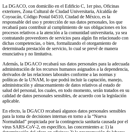
La DGACO, con domicilio en el Edificio C, 1er piso, Oficinas
exteriores, Zona Cultural de Ciudad Universitaria, Alcaldía de
Coyoacán, Código Postal 04510, Ciudad de México, es la
responsable del uso y protección de sus datos personales, los que
recabará para contribuir al cumplimiento de sus obligaciones en los
procesos relativos a la atención a la comunidad universitaria, ya sea
contratando proveedores de servicios para algún fin relacionado con
dichas competencias, o bien, formalizando el otorgamiento de
determinada prestación de servicio, lo cual se prevé de manera
enunciativa y no limitativa.
Además, la DGACO recabará sus datos personales para la adecuada
administración de los recursos humanos asignados a la dependencia,
derivados de las relaciones laborales conforme a las normas y
políticas de la UNAM, lo que podrá incluir la captación, manejo,
administración y almacenamiento de datos relativos al estado de
salud del personal, los cuales, en todo momento, serán tratados en su
calidad de datos personales sensibles, de acuerdo con la legislación
aplicable.
En efecto, la DGACO recabará algunos datos personales sensibles
para la toma de decisiones internas en torno a la “Nueva
Normalidad” propiciada por la contingencia sanitaria causada por el
virus SARS-CoV-2, en específico, las concernientes a: 1) la