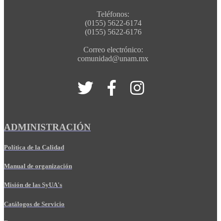
Teléfonos:
(0155) 5622-6174
(0155) 5622-6176
Correo electrónico:
comunidad@unam.mx
ADMINISTRACIÓN
Política de la Calidad
Manual de organización
Misión de las SyUA's
Catálogos de Servicio