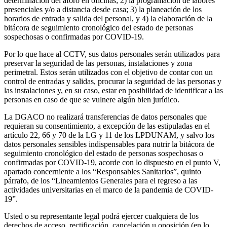
determinación del aforo en oficinas; 2) la programación de labores
presenciales y/o a distancia desde casa; 3) la planeación de los
horarios de entrada y salida del personal, y 4) la elaboración de la
bitácora de seguimiento cronológico del estado de personas
sospechosas o confirmadas por COVID-19.
Por lo que hace al CCTV, sus datos personales serán utilizados para
preservar la seguridad de las personas, instalaciones y zona
perimetral. Estos serán utilizados con el objetivo de contar con un
control de entradas y salidas, procurar la seguridad de las personas y
las instalaciones y, en su caso, estar en posibilidad de identificar a las
personas en caso de que se vulnere algún bien jurídico.
La DGACO no realizará transferencias de datos personales que
requieran su consentimiento, a excepción de las estipuladas en el
artículo 22, 66 y 70 de la LG y 11 de los LPDUNAM, y salvo los
datos personales sensibles indispensables para nutrir la bitácora de
seguimiento cronológico del estado de personas sospechosas o
confirmadas por COVID-19, acorde con lo dispuesto en el punto V,
apartado concerniente a los “Responsables Sanitarios”, quinto
párrafo, de los “Lineamientos Generales para el regreso a las
actividades universitarias en el marco de la pandemia de COVID-
19”.
Usted o su representante legal podrá ejercer cualquiera de los
derechos de acceso, rectificación, cancelación u oposición (en lo