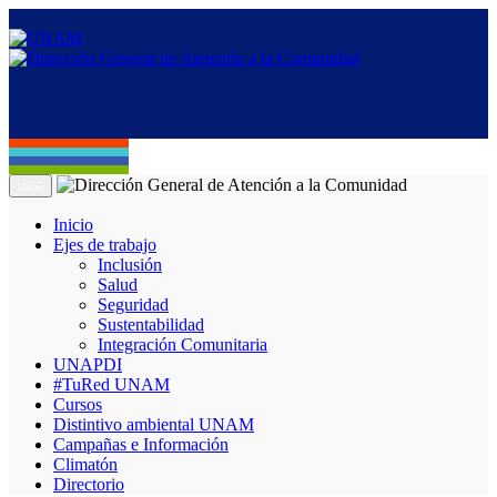
Menú
Inicio
Ejes de trabajo
Inclusión
Salud
Seguridad
Sustentabilidad
Integración Comunitaria
UNAPDI
#TuRed UNAM
Cursos
Distintivo ambiental UNAM
Campañas e Información
Climatón
Directorio