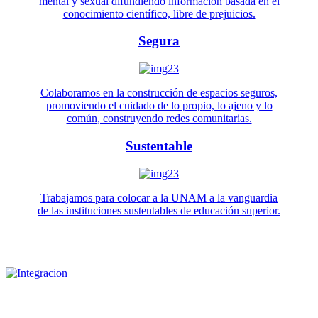
mental y sexual difundiendo información basada en el
conocimiento científico, libre de prejuicios.
Segura
Colaboramos en la construcción de espacios seguros,
promoviendo el cuidado de lo propio, lo ajeno y lo
común, construyendo redes comunitarias.
Sustentable
Trabajamos para colocar a la UNAM a la vanguardia
de las instituciones sustentables de educación superior.