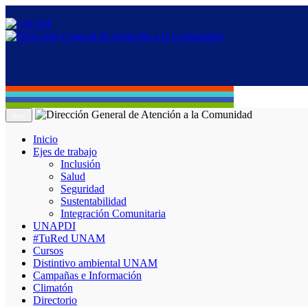
Menú
Inicio
Ejes de trabajo
Inclusión
Salud
Seguridad
Sustentabilidad
Integración Comunitaria
UNAPDI
#TuRed UNAM
Cursos
Distintivo ambiental UNAM
Campañas e Información
Climatón
Directorio