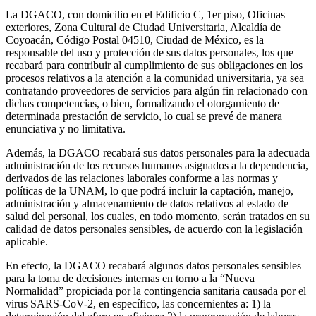
La DGACO, con domicilio en el Edificio C, 1er piso, Oficinas
exteriores, Zona Cultural de Ciudad Universitaria, Alcaldía de
Coyoacán, Código Postal 04510, Ciudad de México, es la
responsable del uso y protección de sus datos personales, los que
recabará para contribuir al cumplimiento de sus obligaciones en los
procesos relativos a la atención a la comunidad universitaria, ya sea
contratando proveedores de servicios para algún fin relacionado con
dichas competencias, o bien, formalizando el otorgamiento de
determinada prestación de servicio, lo cual se prevé de manera
enunciativa y no limitativa.
Además, la DGACO recabará sus datos personales para la adecuada
administración de los recursos humanos asignados a la dependencia,
derivados de las relaciones laborales conforme a las normas y
políticas de la UNAM, lo que podrá incluir la captación, manejo,
administración y almacenamiento de datos relativos al estado de
salud del personal, los cuales, en todo momento, serán tratados en su
calidad de datos personales sensibles, de acuerdo con la legislación
aplicable.
En efecto, la DGACO recabará algunos datos personales sensibles
para la toma de decisiones internas en torno a la “Nueva
Normalidad” propiciada por la contingencia sanitaria causada por el
virus SARS-CoV-2, en específico, las concernientes a: 1) la