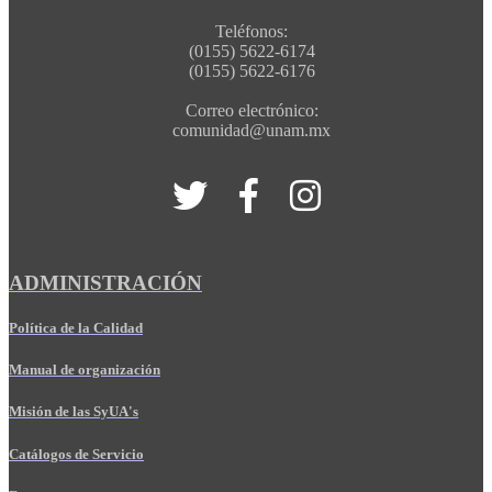
Teléfonos:
(0155) 5622-6174
(0155) 5622-6176
Correo electrónico:
comunidad@unam.mx
ADMINISTRACIÓN
Política de la Calidad
Manual de organización
Misión de las SyUA's
Catálogos de Servicio