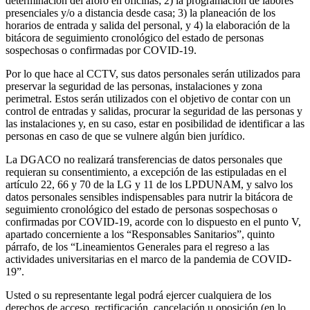
determinación del aforo en oficinas; 2) la programación de labores
presenciales y/o a distancia desde casa; 3) la planeación de los
horarios de entrada y salida del personal, y 4) la elaboración de la
bitácora de seguimiento cronológico del estado de personas
sospechosas o confirmadas por COVID-19.
Por lo que hace al CCTV, sus datos personales serán utilizados para
preservar la seguridad de las personas, instalaciones y zona
perimetral. Estos serán utilizados con el objetivo de contar con un
control de entradas y salidas, procurar la seguridad de las personas y
las instalaciones y, en su caso, estar en posibilidad de identificar a las
personas en caso de que se vulnere algún bien jurídico.
La DGACO no realizará transferencias de datos personales que
requieran su consentimiento, a excepción de las estipuladas en el
artículo 22, 66 y 70 de la LG y 11 de los LPDUNAM, y salvo los
datos personales sensibles indispensables para nutrir la bitácora de
seguimiento cronológico del estado de personas sospechosas o
confirmadas por COVID-19, acorde con lo dispuesto en el punto V,
apartado concerniente a los “Responsables Sanitarios”, quinto
párrafo, de los “Lineamientos Generales para el regreso a las
actividades universitarias en el marco de la pandemia de COVID-
19”.
Usted o su representante legal podrá ejercer cualquiera de los
derechos de acceso, rectificación, cancelación u oposición (en lo