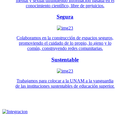
mental y sexual difundiendo información basada en el
conocimiento científico, libre de prejuicios.
Segura
Colaboramos en la construcción de espacios seguros,
promoviendo el cuidado de lo propio, lo ajeno y lo
común, construyendo redes comunitarias.
Sustentable
Trabajamos para colocar a la UNAM a la vanguardia
de las instituciones sustentables de educación superior.