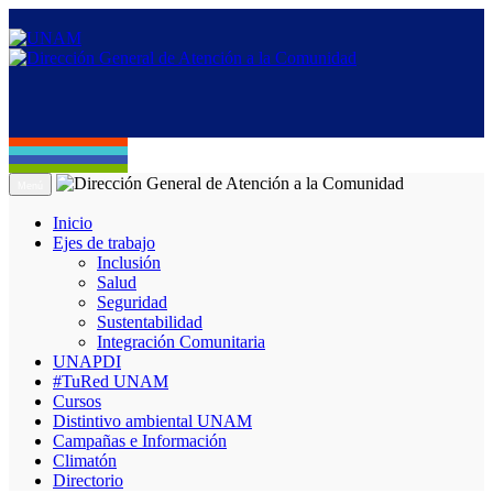
Menú
Inicio
Ejes de trabajo
Inclusión
Salud
Seguridad
Sustentabilidad
Integración Comunitaria
UNAPDI
#TuRed UNAM
Cursos
Distintivo ambiental UNAM
Campañas e Información
Climatón
Directorio