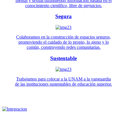
mental y sexual difundiendo información basada en el
conocimiento científico, libre de prejuicios.
Segura
Colaboramos en la construcción de espacios seguros,
promoviendo el cuidado de lo propio, lo ajeno y lo
común, construyendo redes comunitarias.
Sustentable
Trabajamos para colocar a la UNAM a la vanguardia
de las instituciones sustentables de educación superior.