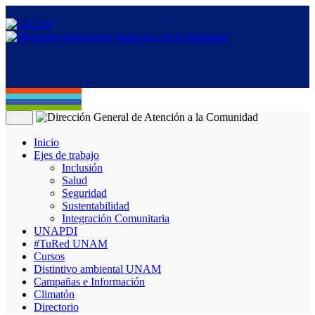
Menú
Inicio
Ejes de trabajo
Inclusión
Salud
Seguridad
Sustentabilidad
Integración Comunitaria
UNAPDI
#TuRed UNAM
Cursos
Distintivo ambiental UNAM
Campañas e Información
Climatón
Directorio