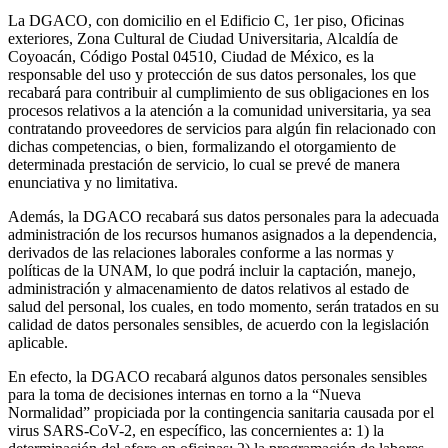
La DGACO, con domicilio en el Edificio C, 1er piso, Oficinas
exteriores, Zona Cultural de Ciudad Universitaria, Alcaldía de
Coyoacán, Código Postal 04510, Ciudad de México, es la
responsable del uso y protección de sus datos personales, los que
recabará para contribuir al cumplimiento de sus obligaciones en los
procesos relativos a la atención a la comunidad universitaria, ya sea
contratando proveedores de servicios para algún fin relacionado con
dichas competencias, o bien, formalizando el otorgamiento de
determinada prestación de servicio, lo cual se prevé de manera
enunciativa y no limitativa.
Además, la DGACO recabará sus datos personales para la adecuada
administración de los recursos humanos asignados a la dependencia,
derivados de las relaciones laborales conforme a las normas y
políticas de la UNAM, lo que podrá incluir la captación, manejo,
administración y almacenamiento de datos relativos al estado de
salud del personal, los cuales, en todo momento, serán tratados en su
calidad de datos personales sensibles, de acuerdo con la legislación
aplicable.
En efecto, la DGACO recabará algunos datos personales sensibles
para la toma de decisiones internas en torno a la “Nueva
Normalidad” propiciada por la contingencia sanitaria causada por el
virus SARS-CoV-2, en específico, las concernientes a: 1) la