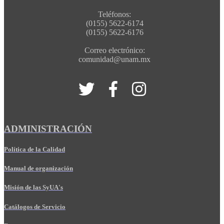
Teléfonos:
(0155) 5622-6174
(0155) 5622-6176
Correo electrónico:
comunidad@unam.mx
ADMINISTRACIÓN
Política de la Calidad
Manual de organización
Misión de las SyUA's
Catálogos de Servicio