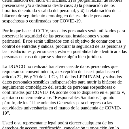
determinación del aforo en oficinas; 2) la programación de labores
presenciales y/o a distancia desde casa; 3) la planeación de los
horarios de entrada y salida del personal, y 4) la elaboración de la
bitácora de seguimiento cronológico del estado de personas
sospechosas o confirmadas por COVID-19.
Por lo que hace al CCTV, sus datos personales serán utilizados para
preservar la seguridad de las personas, instalaciones y zona
perimetral. Estos serán utilizados con el objetivo de contar con un
control de entradas y salidas, procurar la seguridad de las personas y
las instalaciones y, en su caso, estar en posibilidad de identificar a las
personas en caso de que se vulnere algún bien jurídico.
La DGACO no realizará transferencias de datos personales que
requieran su consentimiento, a excepción de las estipuladas en el
artículo 22, 66 y 70 de la LG y 11 de los LPDUNAM, y salvo los
datos personales sensibles indispensables para nutrir la bitácora de
seguimiento cronológico del estado de personas sospechosas o
confirmadas por COVID-19, acorde con lo dispuesto en el punto V,
apartado concerniente a los “Responsables Sanitarios”, quinto
párrafo, de los “Lineamientos Generales para el regreso a las
actividades universitarias en el marco de la pandemia de COVID-
19”.
Usted o su representante legal podrá ejercer cualquiera de los
derechos de acceso, rectificación, cancelación u oposición (en lo