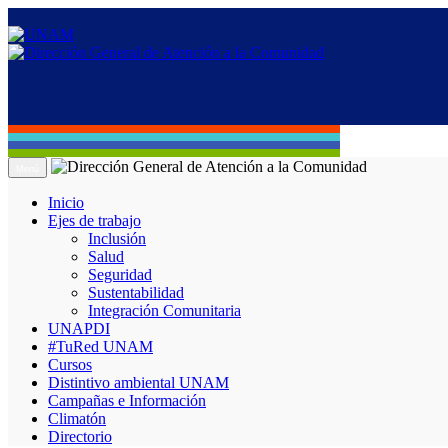
Menú
Inicio
Ejes de trabajo
Inclusión
Salud
Seguridad
Sustentabilidad
Integración Comunitaria
UNAPDI
#TuRed UNAM
Cursos
Distintivo ambiental UNAM
Campañas e Información
Climatón
Directorio