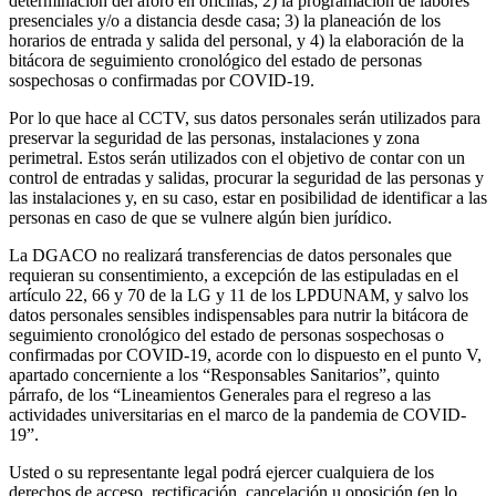
determinación del aforo en oficinas; 2) la programación de labores
presenciales y/o a distancia desde casa; 3) la planeación de los
horarios de entrada y salida del personal, y 4) la elaboración de la
bitácora de seguimiento cronológico del estado de personas
sospechosas o confirmadas por COVID-19.
Por lo que hace al CCTV, sus datos personales serán utilizados para
preservar la seguridad de las personas, instalaciones y zona
perimetral. Estos serán utilizados con el objetivo de contar con un
control de entradas y salidas, procurar la seguridad de las personas y
las instalaciones y, en su caso, estar en posibilidad de identificar a las
personas en caso de que se vulnere algún bien jurídico.
La DGACO no realizará transferencias de datos personales que
requieran su consentimiento, a excepción de las estipuladas en el
artículo 22, 66 y 70 de la LG y 11 de los LPDUNAM, y salvo los
datos personales sensibles indispensables para nutrir la bitácora de
seguimiento cronológico del estado de personas sospechosas o
confirmadas por COVID-19, acorde con lo dispuesto en el punto V,
apartado concerniente a los “Responsables Sanitarios”, quinto
párrafo, de los “Lineamientos Generales para el regreso a las
actividades universitarias en el marco de la pandemia de COVID-
19”.
Usted o su representante legal podrá ejercer cualquiera de los
derechos de acceso, rectificación, cancelación u oposición (en lo