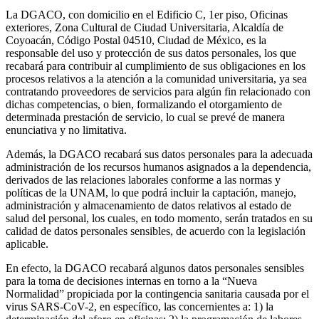
La DGACO, con domicilio en el Edificio C, 1er piso, Oficinas
exteriores, Zona Cultural de Ciudad Universitaria, Alcaldía de
Coyoacán, Código Postal 04510, Ciudad de México, es la
responsable del uso y protección de sus datos personales, los que
recabará para contribuir al cumplimiento de sus obligaciones en los
procesos relativos a la atención a la comunidad universitaria, ya sea
contratando proveedores de servicios para algún fin relacionado con
dichas competencias, o bien, formalizando el otorgamiento de
determinada prestación de servicio, lo cual se prevé de manera
enunciativa y no limitativa.
Además, la DGACO recabará sus datos personales para la adecuada
administración de los recursos humanos asignados a la dependencia,
derivados de las relaciones laborales conforme a las normas y
políticas de la UNAM, lo que podrá incluir la captación, manejo,
administración y almacenamiento de datos relativos al estado de
salud del personal, los cuales, en todo momento, serán tratados en su
calidad de datos personales sensibles, de acuerdo con la legislación
aplicable.
En efecto, la DGACO recabará algunos datos personales sensibles
para la toma de decisiones internas en torno a la “Nueva
Normalidad” propiciada por la contingencia sanitaria causada por el
virus SARS-CoV-2, en específico, las concernientes a: 1) la