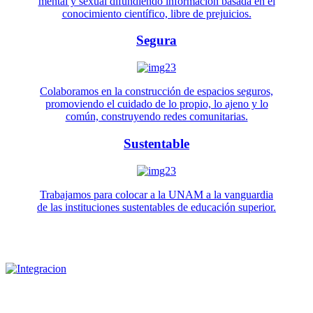
mental y sexual difundiendo información basada en el
conocimiento científico, libre de prejuicios.
Segura
Colaboramos en la construcción de espacios seguros,
promoviendo el cuidado de lo propio, lo ajeno y lo
común, construyendo redes comunitarias.
Sustentable
Trabajamos para colocar a la UNAM a la vanguardia
de las instituciones sustentables de educación superior.