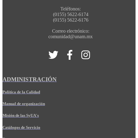
Teléfonos:
(0155) 5622-6174
(0155) 5622-6176
Correo electrónico:
comunidad@unam.mx
ADMINISTRACIÓN
Política de la Calidad
Manual de organización
Misión de las SyUA's
Catálogos de Servicio