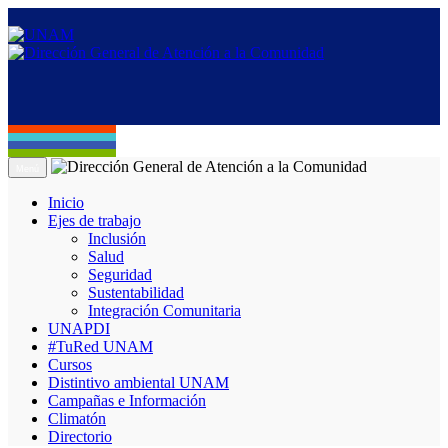
Menú
Inicio
Ejes de trabajo
Inclusión
Salud
Seguridad
Sustentabilidad
Integración Comunitaria
UNAPDI
#TuRed UNAM
Cursos
Distintivo ambiental UNAM
Campañas e Información
Climatón
Directorio