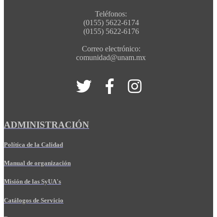
Teléfonos:
(0155) 5622-6174
(0155) 5622-6176
Correo electrónico:
comunidad@unam.mx
ADMINISTRACIÓN
Política de la Calidad
Manual de organización
Misión de las SyUA's
Catálogos de Servicio