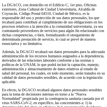
La DGACO, con domicilio en el Edificio C, 1er piso, Oficinas
exteriores, Zona Cultural de Ciudad Universitaria, Alcaldía de
Coyoacán, Código Postal 04510, Ciudad de México, es la
responsable del uso y protección de sus datos personales, los que
recabará para contribuir al cumplimiento de sus obligaciones en los
procesos relativos a la atención a la comunidad universitaria, ya sea
contratando proveedores de servicios para algún fin relacionado con
dichas competencias, o bien, formalizando el otorgamiento de
determinada prestación de servicio, lo cual se prevé de manera
enunciativa y no limitativa.
Además, la DGACO recabará sus datos personales para la adecuada
administración de los recursos humanos asignados a la dependencia,
derivados de las relaciones laborales conforme a las normas y
políticas de la UNAM, lo que podrá incluir la captación, manejo,
administración y almacenamiento de datos relativos al estado de
salud del personal, los cuales, en todo momento, serán tratados en su
calidad de datos personales sensibles, de acuerdo con la legislación
aplicable.
En efecto, la DGACO recabará algunos datos personales sensibles
para la toma de decisiones internas en torno a la “Nueva
Normalidad” propiciada por la contingencia sanitaria causada por el
virus SARS-CoV-2, en específico, las concernientes a: 1) la