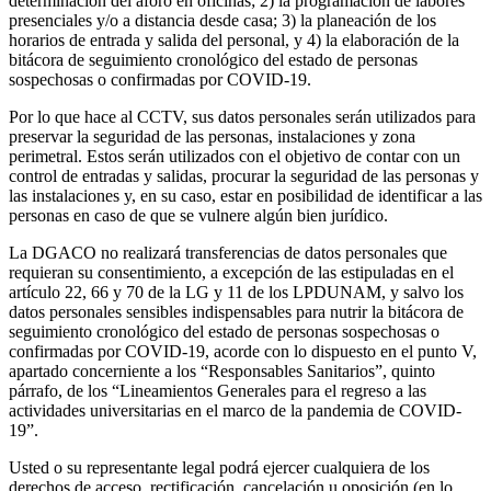
determinación del aforo en oficinas; 2) la programación de labores
presenciales y/o a distancia desde casa; 3) la planeación de los
horarios de entrada y salida del personal, y 4) la elaboración de la
bitácora de seguimiento cronológico del estado de personas
sospechosas o confirmadas por COVID-19.
Por lo que hace al CCTV, sus datos personales serán utilizados para
preservar la seguridad de las personas, instalaciones y zona
perimetral. Estos serán utilizados con el objetivo de contar con un
control de entradas y salidas, procurar la seguridad de las personas y
las instalaciones y, en su caso, estar en posibilidad de identificar a las
personas en caso de que se vulnere algún bien jurídico.
La DGACO no realizará transferencias de datos personales que
requieran su consentimiento, a excepción de las estipuladas en el
artículo 22, 66 y 70 de la LG y 11 de los LPDUNAM, y salvo los
datos personales sensibles indispensables para nutrir la bitácora de
seguimiento cronológico del estado de personas sospechosas o
confirmadas por COVID-19, acorde con lo dispuesto en el punto V,
apartado concerniente a los “Responsables Sanitarios”, quinto
párrafo, de los “Lineamientos Generales para el regreso a las
actividades universitarias en el marco de la pandemia de COVID-
19”.
Usted o su representante legal podrá ejercer cualquiera de los
derechos de acceso, rectificación, cancelación u oposición (en lo