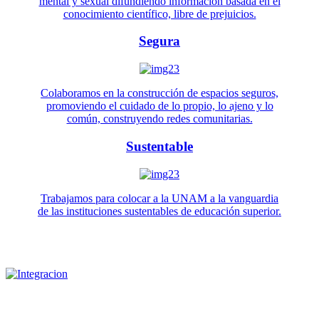
mental y sexual difundiendo información basada en el
conocimiento científico, libre de prejuicios.
Segura
Colaboramos en la construcción de espacios seguros,
promoviendo el cuidado de lo propio, lo ajeno y lo
común, construyendo redes comunitarias.
Sustentable
Trabajamos para colocar a la UNAM a la vanguardia
de las instituciones sustentables de educación superior.