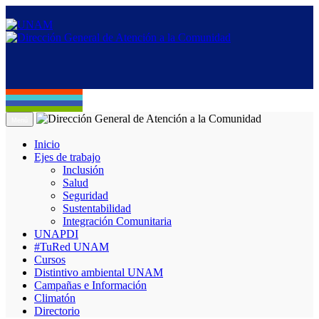
Menú
Inicio
Ejes de trabajo
Inclusión
Salud
Seguridad
Sustentabilidad
Integración Comunitaria
UNAPDI
#TuRed UNAM
Cursos
Distintivo ambiental UNAM
Campañas e Información
Climatón
Directorio