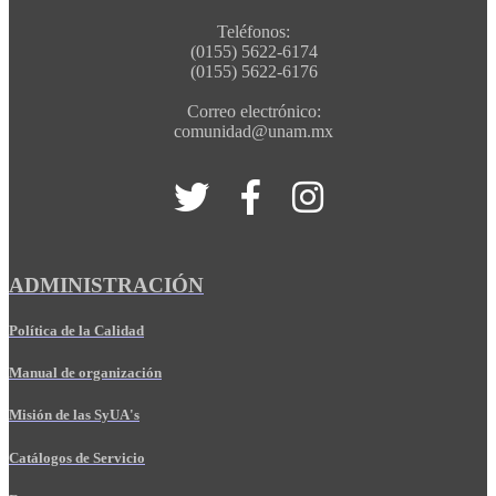
Teléfonos:
(0155) 5622-6174
(0155) 5622-6176
Correo electrónico:
comunidad@unam.mx
ADMINISTRACIÓN
Política de la Calidad
Manual de organización
Misión de las SyUA's
Catálogos de Servicio