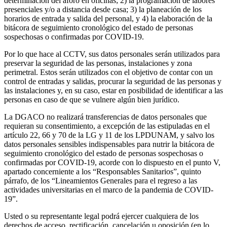
determinación del aforo en oficinas; 2) la programación de labores
presenciales y/o a distancia desde casa; 3) la planeación de los
horarios de entrada y salida del personal, y 4) la elaboración de la
bitácora de seguimiento cronológico del estado de personas
sospechosas o confirmadas por COVID-19.
Por lo que hace al CCTV, sus datos personales serán utilizados para
preservar la seguridad de las personas, instalaciones y zona
perimetral. Estos serán utilizados con el objetivo de contar con un
control de entradas y salidas, procurar la seguridad de las personas y
las instalaciones y, en su caso, estar en posibilidad de identificar a las
personas en caso de que se vulnere algún bien jurídico.
La DGACO no realizará transferencias de datos personales que
requieran su consentimiento, a excepción de las estipuladas en el
artículo 22, 66 y 70 de la LG y 11 de los LPDUNAM, y salvo los
datos personales sensibles indispensables para nutrir la bitácora de
seguimiento cronológico del estado de personas sospechosas o
confirmadas por COVID-19, acorde con lo dispuesto en el punto V,
apartado concerniente a los “Responsables Sanitarios”, quinto
párrafo, de los “Lineamientos Generales para el regreso a las
actividades universitarias en el marco de la pandemia de COVID-
19”.
Usted o su representante legal podrá ejercer cualquiera de los
derechos de acceso, rectificación, cancelación u oposición (en lo