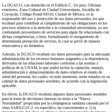
La DGACO, con domicilio en el Edificio C, 1er piso, Oficinas
exteriores, Zona Cultural de Ciudad Universitaria, Alcaldía de
Coyoacán, Código Postal 04510, Ciudad de México, es la
responsable del uso y protección de sus datos personales, los que
recabará para contribuir al cumplimiento de sus obligaciones en los
procesos relativos a la atención a la comunidad universitaria, ya sea
contratando proveedores de servicios para algún fin relacionado con
dichas competencias, o bien, formalizando el otorgamiento de
determinada prestación de servicio, lo cual se prevé de manera
enunciativa y no limitativa.
Además, la DGACO recabará sus datos personales para la adecuada
administración de los recursos humanos asignados a la dependencia,
derivados de las relaciones laborales conforme a las normas y
políticas de la UNAM, lo que podrá incluir la captación, manejo,
administración y almacenamiento de datos relativos al estado de
salud del personal, los cuales, en todo momento, serán tratados en su
calidad de datos personales sensibles, de acuerdo con la legislación
aplicable.
En efecto, la DGACO recabará algunos datos personales sensibles
para la toma de decisiones internas en torno a la “Nueva
Normalidad” propiciada por la contingencia sanitaria causada por el
virus SARS-CoV-2, en específico, las concernientes a: 1) la