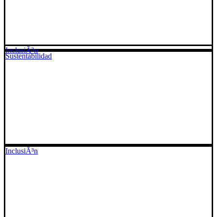
InclusiÃ³n
Sustentabilidad
InclusiÃ³n