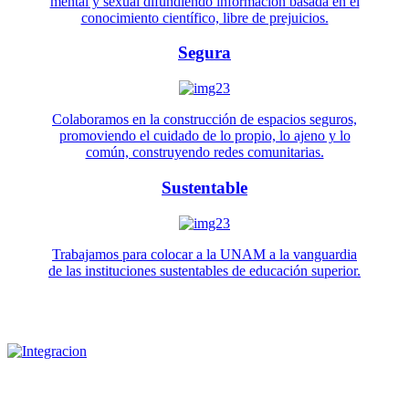
mental y sexual difundiendo información basada en el
conocimiento científico, libre de prejuicios.
Segura
Colaboramos en la construcción de espacios seguros,
promoviendo el cuidado de lo propio, lo ajeno y lo
común, construyendo redes comunitarias.
Sustentable
Trabajamos para colocar a la UNAM a la vanguardia
de las instituciones sustentables de educación superior.