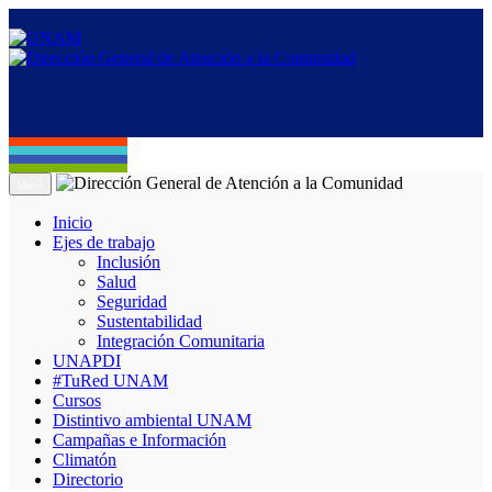
Menú
Inicio
Ejes de trabajo
Inclusión
Salud
Seguridad
Sustentabilidad
Integración Comunitaria
UNAPDI
#TuRed UNAM
Cursos
Distintivo ambiental UNAM
Campañas e Información
Climatón
Directorio