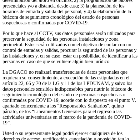
determinación del aforo en oficinas; 2) la programación de labores
presenciales y/o a distancia desde casa; 3) la planeación de los
horarios de entrada y salida del personal, y 4) la elaboración de la
bitácora de seguimiento cronológico del estado de personas
sospechosas o confirmadas por COVID-19.
Por lo que hace al CCTV, sus datos personales serán utilizados para
preservar la seguridad de las personas, instalaciones y zona
perimetral. Estos serán utilizados con el objetivo de contar con un
control de entradas y salidas, procurar la seguridad de las personas y
las instalaciones y, en su caso, estar en posibilidad de identificar a las
personas en caso de que se vulnere algún bien jurídico.
La DGACO no realizará transferencias de datos personales que
requieran su consentimiento, a excepción de las estipuladas en el
artículo 22, 66 y 70 de la LG y 11 de los LPDUNAM, y salvo los
datos personales sensibles indispensables para nutrir la bitácora de
seguimiento cronológico del estado de personas sospechosas o
confirmadas por COVID-19, acorde con lo dispuesto en el punto V,
apartado concerniente a los “Responsables Sanitarios”, quinto
párrafo, de los “Lineamientos Generales para el regreso a las
actividades universitarias en el marco de la pandemia de COVID-
19”.
Usted o su representante legal podrá ejercer cualquiera de los
derechos de acceso, rectificación, cancelación u oposición (en lo