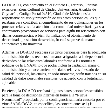
La DGACO, con domicilio en el Edificio C, 1er piso, Oficinas
exteriores, Zona Cultural de Ciudad Universitaria, Alcaldía de
Coyoacán, Código Postal 04510, Ciudad de México, es la
responsable del uso y protección de sus datos personales, los que
recabará para contribuir al cumplimiento de sus obligaciones en los
procesos relativos a la atención a la comunidad universitaria, ya sea
contratando proveedores de servicios para algún fin relacionado con
dichas competencias, o bien, formalizando el otorgamiento de
determinada prestación de servicio, lo cual se prevé de manera
enunciativa y no limitativa.
Además, la DGACO recabará sus datos personales para la adecuada
administración de los recursos humanos asignados a la dependencia,
derivados de las relaciones laborales conforme a las normas y
políticas de la UNAM, lo que podrá incluir la captación, manejo,
administración y almacenamiento de datos relativos al estado de
salud del personal, los cuales, en todo momento, serán tratados en su
calidad de datos personales sensibles, de acuerdo con la legislación
aplicable.
En efecto, la DGACO recabará algunos datos personales sensibles
para la toma de decisiones internas en torno a la “Nueva
Normalidad” propiciada por la contingencia sanitaria causada por el
virus SARS-CoV-2, en específico, las concernientes a: 1) la