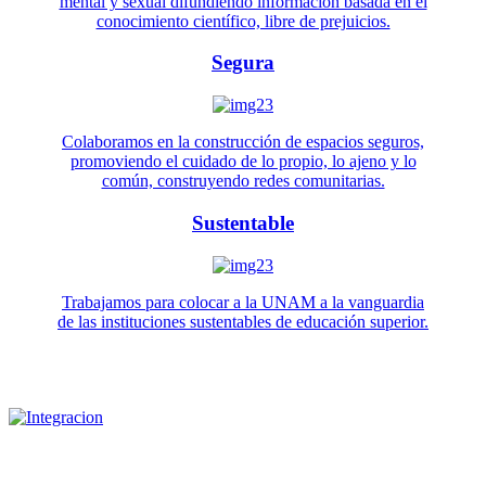
mental y sexual difundiendo información basada en el
conocimiento científico, libre de prejuicios.
Segura
Colaboramos en la construcción de espacios seguros,
promoviendo el cuidado de lo propio, lo ajeno y lo
común, construyendo redes comunitarias.
Sustentable
Trabajamos para colocar a la UNAM a la vanguardia
de las instituciones sustentables de educación superior.