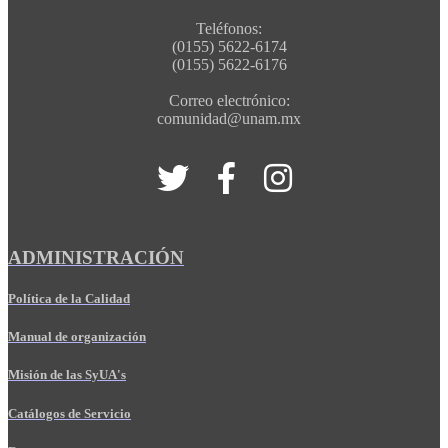
Teléfonos:
(0155) 5622-6174
(0155) 5622-6176
Correo electrónico:
comunidad@unam.mx
ADMINISTRACIÓN
Política de la Calidad
Manual de organización
Misión de las SyUA's
Catálogos de Servicio