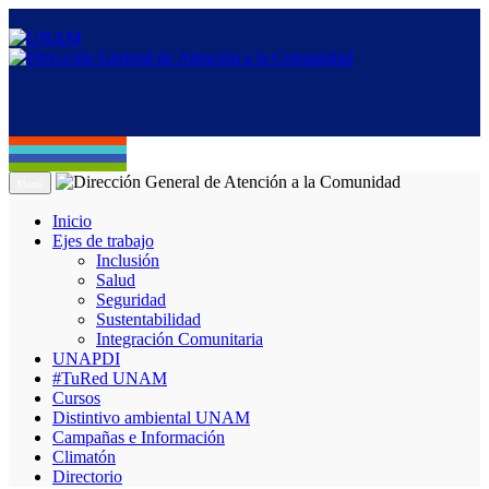
Menú
Inicio
Ejes de trabajo
Inclusión
Salud
Seguridad
Sustentabilidad
Integración Comunitaria
UNAPDI
#TuRed UNAM
Cursos
Distintivo ambiental UNAM
Campañas e Información
Climatón
Directorio