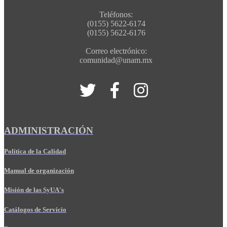
Teléfonos:
(0155) 5622-6174
(0155) 5622-6176
Correo electrónico:
comunidad@unam.mx
ADMINISTRACIÓN
Política de la Calidad
Manual de organización
Misión de las SyUA's
Catálogos de Servicio