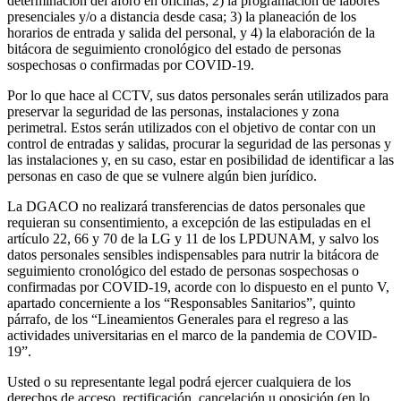
determinación del aforo en oficinas; 2) la programación de labores
presenciales y/o a distancia desde casa; 3) la planeación de los
horarios de entrada y salida del personal, y 4) la elaboración de la
bitácora de seguimiento cronológico del estado de personas
sospechosas o confirmadas por COVID-19.
Por lo que hace al CCTV, sus datos personales serán utilizados para
preservar la seguridad de las personas, instalaciones y zona
perimetral. Estos serán utilizados con el objetivo de contar con un
control de entradas y salidas, procurar la seguridad de las personas y
las instalaciones y, en su caso, estar en posibilidad de identificar a las
personas en caso de que se vulnere algún bien jurídico.
La DGACO no realizará transferencias de datos personales que
requieran su consentimiento, a excepción de las estipuladas en el
artículo 22, 66 y 70 de la LG y 11 de los LPDUNAM, y salvo los
datos personales sensibles indispensables para nutrir la bitácora de
seguimiento cronológico del estado de personas sospechosas o
confirmadas por COVID-19, acorde con lo dispuesto en el punto V,
apartado concerniente a los “Responsables Sanitarios”, quinto
párrafo, de los “Lineamientos Generales para el regreso a las
actividades universitarias en el marco de la pandemia de COVID-
19”.
Usted o su representante legal podrá ejercer cualquiera de los
derechos de acceso, rectificación, cancelación u oposición (en lo