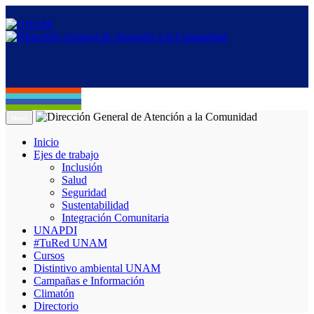
Menú
Inicio
Ejes de trabajo
Inclusión
Salud
Seguridad
Sustentabilidad
Integración Comunitaria
UNAPDI
#TuRed UNAM
Cursos
Distintivo ambiental UNAM
Campañas e Información
Climatón
Directorio