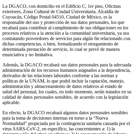
La DGACO, con domicilio en el Edificio C, 1er piso, Oficinas
exteriores, Zona Cultural de Ciudad Universitaria, Alcaldía de
Coyoacán, Código Postal 04510, Ciudad de México, es la
responsable del uso y protección de sus datos personales, los que
recabará para contribuir al cumplimiento de sus obligaciones en los
procesos relativos a la atención a la comunidad universitaria, ya sea
contratando proveedores de servicios para algún fin relacionado con
dichas competencias, o bien, formalizando el otorgamiento de
determinada prestación de servicio, lo cual se prevé de manera
enunciativa y no limitativa.
Además, la DGACO recabará sus datos personales para la adecuada
administración de los recursos humanos asignados a la dependencia,
derivados de las relaciones laborales conforme a las normas y
políticas de la UNAM, lo que podrá incluir la captación, manejo,
administración y almacenamiento de datos relativos al estado de
salud del personal, los cuales, en todo momento, serán tratados en su
calidad de datos personales sensibles, de acuerdo con la legislación
aplicable.
En efecto, la DGACO recabará algunos datos personales sensibles
para la toma de decisiones internas en torno a la “Nueva
Normalidad” propiciada por la contingencia sanitaria causada por el
virus SARS-CoV-2, en específico, las concernientes a: 1) la