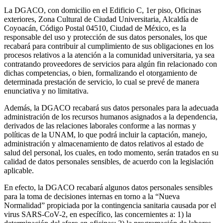
La DGACO, con domicilio en el Edificio C, 1er piso, Oficinas
exteriores, Zona Cultural de Ciudad Universitaria, Alcaldía de
Coyoacán, Código Postal 04510, Ciudad de México, es la
responsable del uso y protección de sus datos personales, los que
recabará para contribuir al cumplimiento de sus obligaciones en los
procesos relativos a la atención a la comunidad universitaria, ya sea
contratando proveedores de servicios para algún fin relacionado con
dichas competencias, o bien, formalizando el otorgamiento de
determinada prestación de servicio, lo cual se prevé de manera
enunciativa y no limitativa.
Además, la DGACO recabará sus datos personales para la adecuada
administración de los recursos humanos asignados a la dependencia,
derivados de las relaciones laborales conforme a las normas y
políticas de la UNAM, lo que podrá incluir la captación, manejo,
administración y almacenamiento de datos relativos al estado de
salud del personal, los cuales, en todo momento, serán tratados en su
calidad de datos personales sensibles, de acuerdo con la legislación
aplicable.
En efecto, la DGACO recabará algunos datos personales sensibles
para la toma de decisiones internas en torno a la “Nueva
Normalidad” propiciada por la contingencia sanitaria causada por el
virus SARS-CoV-2, en específico, las concernientes a: 1) la