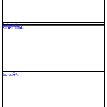
InclusiÃ³n
Sustentabilidad
InclusiÃ³n