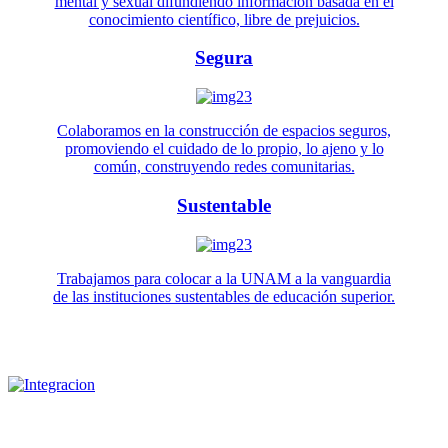
mental y sexual difundiendo información basada en el
conocimiento científico, libre de prejuicios.
Segura
Colaboramos en la construcción de espacios seguros,
promoviendo el cuidado de lo propio, lo ajeno y lo
común, construyendo redes comunitarias.
Sustentable
Trabajamos para colocar a la UNAM a la vanguardia
de las instituciones sustentables de educación superior.