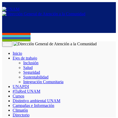
Menú
Inicio
Ejes de trabajo
Inclusión
Salud
Seguridad
Sustentabilidad
Integración Comunitaria
UNAPDI
#TuRed UNAM
Cursos
Distintivo ambiental UNAM
Campañas e Información
Climatón
Directorio