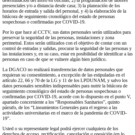
determinación del aforo en oficinas; 2) la programación de labores
presenciales y/o a distancia desde casa; 3) la planeación de los
horarios de entrada y salida del personal, y 4) la elaboración de la
bitácora de seguimiento cronológico del estado de personas
sospechosas o confirmadas por COVID-19.
Por lo que hace al CCTV, sus datos personales serán utilizados para
preservar la seguridad de las personas, instalaciones y zona
perimetral. Estos serán utilizados con el objetivo de contar con un
control de entradas y salidas, procurar la seguridad de las personas y
las instalaciones y, en su caso, estar en posibilidad de identificar a las
personas en caso de que se vulnere algún bien jurídico.
La DGACO no realizará transferencias de datos personales que
requieran su consentimiento, a excepción de las estipuladas en el
artículo 22, 66 y 70 de la LG y 11 de los LPDUNAM, y salvo los
datos personales sensibles indispensables para nutrir la bitácora de
seguimiento cronológico del estado de personas sospechosas o
confirmadas por COVID-19, acorde con lo dispuesto en el punto V,
apartado concerniente a los “Responsables Sanitarios”, quinto
párrafo, de los “Lineamientos Generales para el regreso a las
actividades universitarias en el marco de la pandemia de COVID-
19”.
Usted o su representante legal podrá ejercer cualquiera de los
derechos de acceso, rectificación, cancelación u oposición (en lo