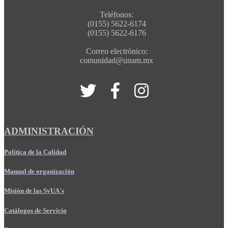
Teléfonos:
(0155) 5622-6174
(0155) 5622-6176
Correo electrónico:
comunidad@unam.mx
ADMINISTRACIÓN
Política de la Calidad
Manual de organización
Misión de las SyUA's
Catálogos de Servicio