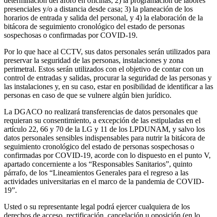
determinación del aforo en oficinas; 2) la programación de labores
presenciales y/o a distancia desde casa; 3) la planeación de los
horarios de entrada y salida del personal, y 4) la elaboración de la
bitácora de seguimiento cronológico del estado de personas
sospechosas o confirmadas por COVID-19.
Por lo que hace al CCTV, sus datos personales serán utilizados para
preservar la seguridad de las personas, instalaciones y zona
perimetral. Estos serán utilizados con el objetivo de contar con un
control de entradas y salidas, procurar la seguridad de las personas y
las instalaciones y, en su caso, estar en posibilidad de identificar a las
personas en caso de que se vulnere algún bien jurídico.
La DGACO no realizará transferencias de datos personales que
requieran su consentimiento, a excepción de las estipuladas en el
artículo 22, 66 y 70 de la LG y 11 de los LPDUNAM, y salvo los
datos personales sensibles indispensables para nutrir la bitácora de
seguimiento cronológico del estado de personas sospechosas o
confirmadas por COVID-19, acorde con lo dispuesto en el punto V,
apartado concerniente a los “Responsables Sanitarios”, quinto
párrafo, de los “Lineamientos Generales para el regreso a las
actividades universitarias en el marco de la pandemia de COVID-
19”.
Usted o su representante legal podrá ejercer cualquiera de los
derechos de acceso, rectificación, cancelación u oposición (en lo