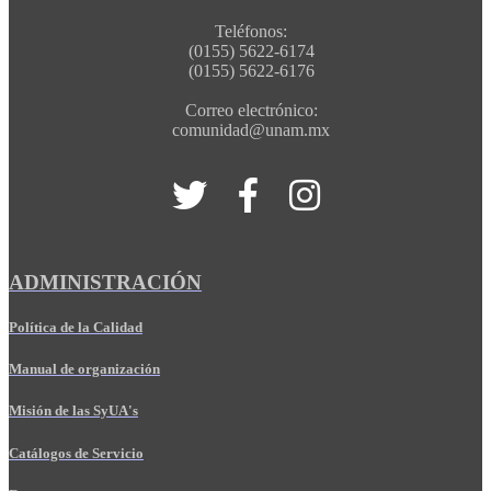
Teléfonos:
(0155) 5622-6174
(0155) 5622-6176
Correo electrónico:
comunidad@unam.mx
ADMINISTRACIÓN
Política de la Calidad
Manual de organización
Misión de las SyUA's
Catálogos de Servicio