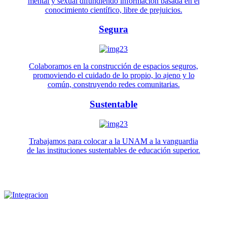
mental y sexual difundiendo información basada en el
conocimiento científico, libre de prejuicios.
Segura
Colaboramos en la construcción de espacios seguros,
promoviendo el cuidado de lo propio, lo ajeno y lo
común, construyendo redes comunitarias.
Sustentable
Trabajamos para colocar a la UNAM a la vanguardia
de las instituciones sustentables de educación superior.