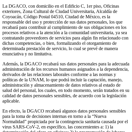
La DGACO, con domicilio en el Edificio C, 1er piso, Oficinas
exteriores, Zona Cultural de Ciudad Universitaria, Alcaldía de
Coyoacán, Código Postal 04510, Ciudad de México, es la
responsable del uso y protección de sus datos personales, los que
recabará para contribuir al cumplimiento de sus obligaciones en los
procesos relativos a la atención a la comunidad universitaria, ya sea
contratando proveedores de servicios para algún fin relacionado con
dichas competencias, o bien, formalizando el otorgamiento de
determinada prestación de servicio, lo cual se prevé de manera
enunciativa y no limitativa.
Además, la DGACO recabará sus datos personales para la adecuada
administración de los recursos humanos asignados a la dependencia,
derivados de las relaciones laborales conforme a las normas y
políticas de la UNAM, lo que podrá incluir la captación, manejo,
administración y almacenamiento de datos relativos al estado de
salud del personal, los cuales, en todo momento, serán tratados en su
calidad de datos personales sensibles, de acuerdo con la legislación
aplicable.
En efecto, la DGACO recabará algunos datos personales sensibles
para la toma de decisiones internas en torno a la “Nueva
Normalidad” propiciada por la contingencia sanitaria causada por el
virus SARS-CoV-2, en específico, las concernientes a: 1) la