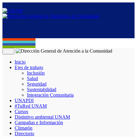
Menú
Inicio
Ejes de trabajo
Inclusión
Salud
Seguridad
Sustentabilidad
Integración Comunitaria
UNAPDI
#TuRed UNAM
Cursos
Distintivo ambiental UNAM
Campañas e Información
Climatón
Directorio