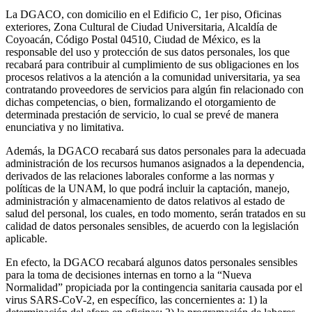
La DGACO, con domicilio en el Edificio C, 1er piso, Oficinas
exteriores, Zona Cultural de Ciudad Universitaria, Alcaldía de
Coyoacán, Código Postal 04510, Ciudad de México, es la
responsable del uso y protección de sus datos personales, los que
recabará para contribuir al cumplimiento de sus obligaciones en los
procesos relativos a la atención a la comunidad universitaria, ya sea
contratando proveedores de servicios para algún fin relacionado con
dichas competencias, o bien, formalizando el otorgamiento de
determinada prestación de servicio, lo cual se prevé de manera
enunciativa y no limitativa.
Además, la DGACO recabará sus datos personales para la adecuada
administración de los recursos humanos asignados a la dependencia,
derivados de las relaciones laborales conforme a las normas y
políticas de la UNAM, lo que podrá incluir la captación, manejo,
administración y almacenamiento de datos relativos al estado de
salud del personal, los cuales, en todo momento, serán tratados en su
calidad de datos personales sensibles, de acuerdo con la legislación
aplicable.
En efecto, la DGACO recabará algunos datos personales sensibles
para la toma de decisiones internas en torno a la “Nueva
Normalidad” propiciada por la contingencia sanitaria causada por el
virus SARS-CoV-2, en específico, las concernientes a: 1) la