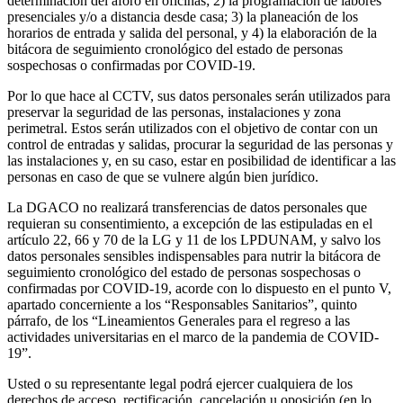
determinación del aforo en oficinas; 2) la programación de labores
presenciales y/o a distancia desde casa; 3) la planeación de los
horarios de entrada y salida del personal, y 4) la elaboración de la
bitácora de seguimiento cronológico del estado de personas
sospechosas o confirmadas por COVID-19.
Por lo que hace al CCTV, sus datos personales serán utilizados para
preservar la seguridad de las personas, instalaciones y zona
perimetral. Estos serán utilizados con el objetivo de contar con un
control de entradas y salidas, procurar la seguridad de las personas y
las instalaciones y, en su caso, estar en posibilidad de identificar a las
personas en caso de que se vulnere algún bien jurídico.
La DGACO no realizará transferencias de datos personales que
requieran su consentimiento, a excepción de las estipuladas en el
artículo 22, 66 y 70 de la LG y 11 de los LPDUNAM, y salvo los
datos personales sensibles indispensables para nutrir la bitácora de
seguimiento cronológico del estado de personas sospechosas o
confirmadas por COVID-19, acorde con lo dispuesto en el punto V,
apartado concerniente a los “Responsables Sanitarios”, quinto
párrafo, de los “Lineamientos Generales para el regreso a las
actividades universitarias en el marco de la pandemia de COVID-
19”.
Usted o su representante legal podrá ejercer cualquiera de los
derechos de acceso, rectificación, cancelación u oposición (en lo