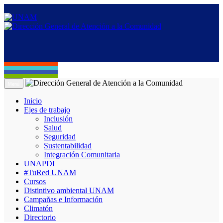
Menú
Inicio
Ejes de trabajo
Inclusión
Salud
Seguridad
Sustentabilidad
Integración Comunitaria
UNAPDI
#TuRed UNAM
Cursos
Distintivo ambiental UNAM
Campañas e Información
Climatón
Directorio