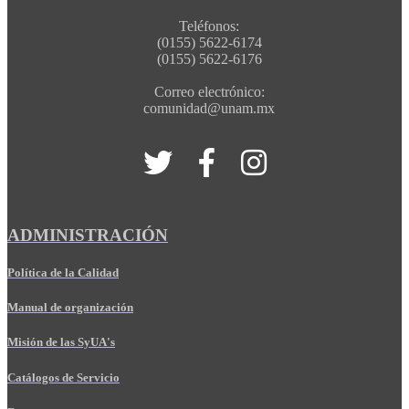
Teléfonos:
(0155) 5622-6174
(0155) 5622-6176
Correo electrónico:
comunidad@unam.mx
ADMINISTRACIÓN
Política de la Calidad
Manual de organización
Misión de las SyUA's
Catálogos de Servicio