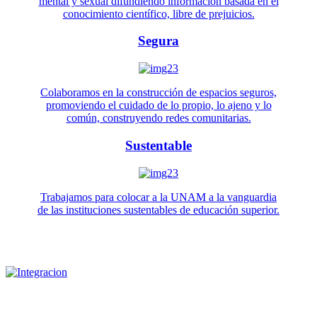
mental y sexual difundiendo información basada en el
conocimiento científico, libre de prejuicios.
Segura
Colaboramos en la construcción de espacios seguros,
promoviendo el cuidado de lo propio, lo ajeno y lo
común, construyendo redes comunitarias.
Sustentable
Trabajamos para colocar a la UNAM a la vanguardia
de las instituciones sustentables de educación superior.