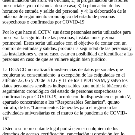
determinación del aforo en oficinas; 2) la programación de labores
presenciales y/o a distancia desde casa; 3) la planeación de los
horarios de entrada y salida del personal, y 4) la elaboración de la
bitácora de seguimiento cronológico del estado de personas
sospechosas o confirmadas por COVID-19.
Por lo que hace al CCTV, sus datos personales serán utilizados para
preservar la seguridad de las personas, instalaciones y zona
perimetral. Estos serán utilizados con el objetivo de contar con un
control de entradas y salidas, procurar la seguridad de las personas y
las instalaciones y, en su caso, estar en posibilidad de identificar a las
personas en caso de que se vulnere algún bien jurídico.
La DGACO no realizará transferencias de datos personales que
requieran su consentimiento, a excepción de las estipuladas en el
artículo 22, 66 y 70 de la LG y 11 de los LPDUNAM, y salvo los
datos personales sensibles indispensables para nutrir la bitácora de
seguimiento cronológico del estado de personas sospechosas o
confirmadas por COVID-19, acorde con lo dispuesto en el punto V,
apartado concerniente a los “Responsables Sanitarios”, quinto
párrafo, de los “Lineamientos Generales para el regreso a las
actividades universitarias en el marco de la pandemia de COVID-
19”.
Usted o su representante legal podrá ejercer cualquiera de los
derechos de acceso, rectificación, cancelación u oposición (en lo