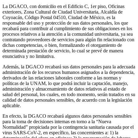
La DGACO, con domicilio en el Edificio C, 1er piso, Oficinas
exteriores, Zona Cultural de Ciudad Universitaria, Alcaldía de
Coyoacán, Código Postal 04510, Ciudad de México, es la
responsable del uso y protección de sus datos personales, los que
recabará para contribuir al cumplimiento de sus obligaciones en los
procesos relativos a la atención a la comunidad universitaria, ya sea
contratando proveedores de servicios para algún fin relacionado con
dichas competencias, o bien, formalizando el otorgamiento de
determinada prestación de servicio, lo cual se prevé de manera
enunciativa y no limitativa.
Además, la DGACO recabará sus datos personales para la adecuada
administración de los recursos humanos asignados a la dependencia,
derivados de las relaciones laborales conforme a las normas y
políticas de la UNAM, lo que podrá incluir la captación, manejo,
administración y almacenamiento de datos relativos al estado de
salud del personal, los cuales, en todo momento, serán tratados en su
calidad de datos personales sensibles, de acuerdo con la legislación
aplicable.
En efecto, la DGACO recabará algunos datos personales sensibles
para la toma de decisiones internas en torno a la “Nueva
Normalidad” propiciada por la contingencia sanitaria causada por el
virus SARS-CoV-2, en específico, las concernientes a: 1) la