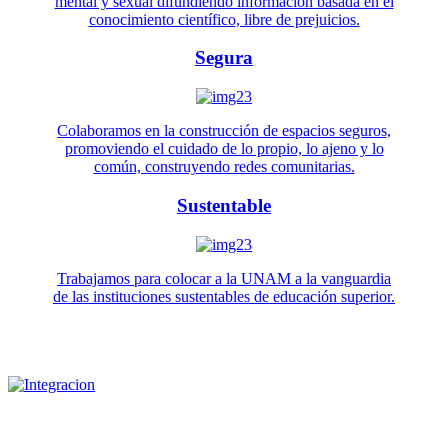
mental y sexual difundiendo información basada en el
conocimiento científico, libre de prejuicios.
Segura
Colaboramos en la construcción de espacios seguros,
promoviendo el cuidado de lo propio, lo ajeno y lo
común, construyendo redes comunitarias.
Sustentable
Trabajamos para colocar a la UNAM a la vanguardia
de las instituciones sustentables de educación superior.