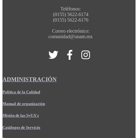
Teléfonos:
(0155) 5622-6174
(0155) 5622-6176
Correo electrónico:
comunidad@unam.mx
ADMINISTRACIÓN
Política de la Calidad
Manual de organización
Misión de las SyUA's
Catálogos de Servicio