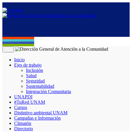
Menú
Inicio
Ejes de trabajo
Inclusión
Salud
Seguridad
Sustentabilidad
Integración Comunitaria
UNAPDI
#TuRed UNAM
Cursos
Distintivo ambiental UNAM
Campañas e Información
Climatón
Directorio