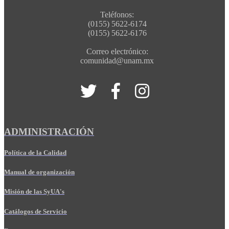
Teléfonos:
(0155) 5622-6174
(0155) 5622-6176
Correo electrónico:
comunidad@unam.mx
ADMINISTRACIÓN
Política de la Calidad
Manual de organización
Misión de las SyUA's
Catálogos de Servicio