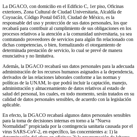
La DGACO, con domicilio en el Edificio C, 1er piso, Oficinas
exteriores, Zona Cultural de Ciudad Universitaria, Alcaldía de
Coyoacán, Código Postal 04510, Ciudad de México, es la
responsable del uso y protección de sus datos personales, los que
recabará para contribuir al cumplimiento de sus obligaciones en los
procesos relativos a la atención a la comunidad universitaria, ya sea
contratando proveedores de servicios para algún fin relacionado con
dichas competencias, o bien, formalizando el otorgamiento de
determinada prestación de servicio, lo cual se prevé de manera
enunciativa y no limitativa.
Además, la DGACO recabará sus datos personales para la adecuada
administración de los recursos humanos asignados a la dependencia,
derivados de las relaciones laborales conforme a las normas y
políticas de la UNAM, lo que podrá incluir la captación, manejo,
administración y almacenamiento de datos relativos al estado de
salud del personal, los cuales, en todo momento, serán tratados en su
calidad de datos personales sensibles, de acuerdo con la legislación
aplicable.
En efecto, la DGACO recabará algunos datos personales sensibles
para la toma de decisiones internas en torno a la “Nueva
Normalidad” propiciada por la contingencia sanitaria causada por el
virus SARS-CoV-2, en específico, las concernientes a: 1) la