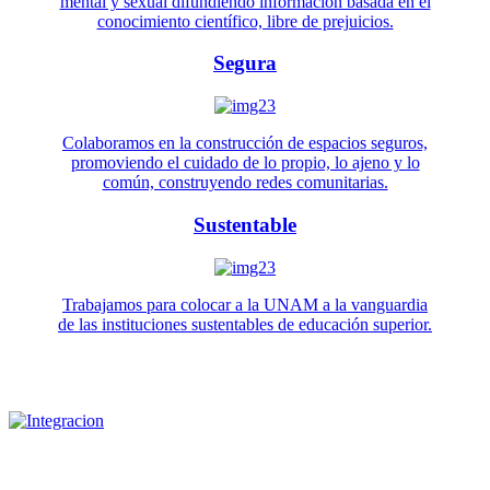
mental y sexual difundiendo información basada en el
conocimiento científico, libre de prejuicios.
Segura
Colaboramos en la construcción de espacios seguros,
promoviendo el cuidado de lo propio, lo ajeno y lo
común, construyendo redes comunitarias.
Sustentable
Trabajamos para colocar a la UNAM a la vanguardia
de las instituciones sustentables de educación superior.