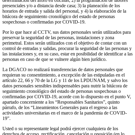
determinación del aforo en oficinas; 2) la programación de labores
presenciales y/o a distancia desde casa; 3) la planeación de los
horarios de entrada y salida del personal, y 4) la elaboración de la
bitácora de seguimiento cronológico del estado de personas
sospechosas o confirmadas por COVID-19.
Por lo que hace al CCTV, sus datos personales serán utilizados para
preservar la seguridad de las personas, instalaciones y zona
perimetral. Estos serán utilizados con el objetivo de contar con un
control de entradas y salidas, procurar la seguridad de las personas y
las instalaciones y, en su caso, estar en posibilidad de identificar a las
personas en caso de que se vulnere algún bien jurídico.
La DGACO no realizará transferencias de datos personales que
requieran su consentimiento, a excepción de las estipuladas en el
artículo 22, 66 y 70 de la LG y 11 de los LPDUNAM, y salvo los
datos personales sensibles indispensables para nutrir la bitácora de
seguimiento cronológico del estado de personas sospechosas o
confirmadas por COVID-19, acorde con lo dispuesto en el punto V,
apartado concerniente a los “Responsables Sanitarios”, quinto
párrafo, de los “Lineamientos Generales para el regreso a las
actividades universitarias en el marco de la pandemia de COVID-
19”.
Usted o su representante legal podrá ejercer cualquiera de los
derechos de acceso, rectificación, cancelación u oposición (en lo