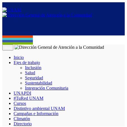
Menú
Inicio
Ejes de trabajo
Inclusión
Salud
Seguridad
Sustentabilidad
Integración Comunitaria
UNAPDI
#TuRed UNAM
Cursos
Distintivo ambiental UNAM
Campañas e Información
Climatón
Directorio