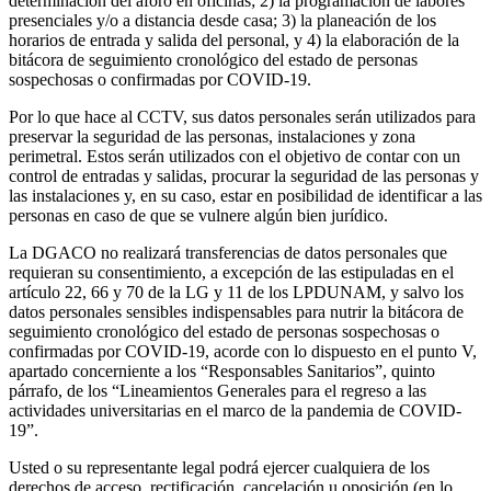
determinación del aforo en oficinas; 2) la programación de labores
presenciales y/o a distancia desde casa; 3) la planeación de los
horarios de entrada y salida del personal, y 4) la elaboración de la
bitácora de seguimiento cronológico del estado de personas
sospechosas o confirmadas por COVID-19.
Por lo que hace al CCTV, sus datos personales serán utilizados para
preservar la seguridad de las personas, instalaciones y zona
perimetral. Estos serán utilizados con el objetivo de contar con un
control de entradas y salidas, procurar la seguridad de las personas y
las instalaciones y, en su caso, estar en posibilidad de identificar a las
personas en caso de que se vulnere algún bien jurídico.
La DGACO no realizará transferencias de datos personales que
requieran su consentimiento, a excepción de las estipuladas en el
artículo 22, 66 y 70 de la LG y 11 de los LPDUNAM, y salvo los
datos personales sensibles indispensables para nutrir la bitácora de
seguimiento cronológico del estado de personas sospechosas o
confirmadas por COVID-19, acorde con lo dispuesto en el punto V,
apartado concerniente a los “Responsables Sanitarios”, quinto
párrafo, de los “Lineamientos Generales para el regreso a las
actividades universitarias en el marco de la pandemia de COVID-
19”.
Usted o su representante legal podrá ejercer cualquiera de los
derechos de acceso, rectificación, cancelación u oposición (en lo