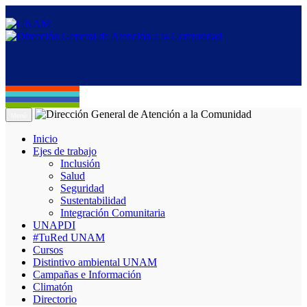
Menú
Inicio
Ejes de trabajo
Inclusión
Salud
Seguridad
Sustentabilidad
Integración Comunitaria
UNAPDI
#TuRed UNAM
Cursos
Distintivo ambiental UNAM
Campañas e Información
Climatón
Directorio