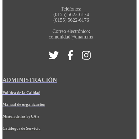
Teléfonos:
(0155) 5622-6174
(0155) 5622-6176
Correo electrónico:
comunidad@unam.mx
ADMINISTRACIÓN
Política de la Calidad
Manual de organización
Misión de las SyUA's
Catálogos de Servicio