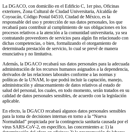
La DGACO, con domicilio en el Edificio C, 1er piso, Oficinas
exteriores, Zona Cultural de Ciudad Universitaria, Alcaldía de
Coyoacán, Código Postal 04510, Ciudad de México, es la
responsable del uso y protección de sus datos personales, los que
recabará para contribuir al cumplimiento de sus obligaciones en los
procesos relativos a la atención a la comunidad universitaria, ya sea
contratando proveedores de servicios para algún fin relacionado con
dichas competencias, o bien, formalizando el otorgamiento de
determinada prestación de servicio, lo cual se prevé de manera
enunciativa y no limitativa.
Además, la DGACO recabará sus datos personales para la adecuada
administración de los recursos humanos asignados a la dependencia,
derivados de las relaciones laborales conforme a las normas y
políticas de la UNAM, lo que podrá incluir la captación, manejo,
administración y almacenamiento de datos relativos al estado de
salud del personal, los cuales, en todo momento, serán tratados en su
calidad de datos personales sensibles, de acuerdo con la legislación
aplicable.
En efecto, la DGACO recabará algunos datos personales sensibles
para la toma de decisiones internas en torno a la “Nueva
Normalidad” propiciada por la contingencia sanitaria causada por el
virus SARS-CoV-2, en específico, las concernientes a: 1) la