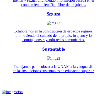
mental y sexual difundiendo información basada en el
conocimiento científico, libre de prejuicios.
Segura
Colaboramos en la construcción de espacios seguros,
promoviendo el cuidado de lo propio, lo ajeno y lo
común, construyendo redes comunitarias.
Sustentable
Trabajamos para colocar a la UNAM a la vanguardia
de las instituciones sustentables de educación superior.