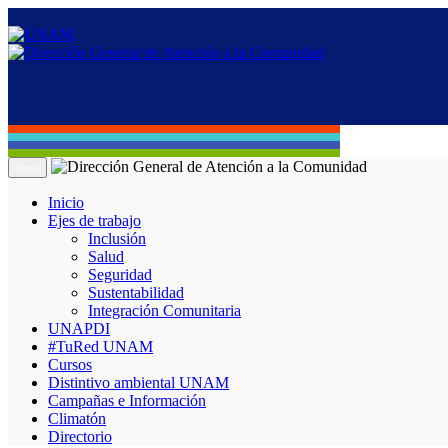
Menú
Inicio
Ejes de trabajo
Inclusión
Salud
Seguridad
Sustentabilidad
Integración Comunitaria
UNAPDI
#TuRed UNAM
Cursos
Distintivo ambiental UNAM
Campañas e Información
Climatón
Directorio