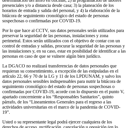
determinación del aforo en oficinas; 2) la programación de labores
presenciales y/o a distancia desde casa; 3) la planeación de los
horarios de entrada y salida del personal, y 4) la elaboración de la
bitácora de seguimiento cronológico del estado de personas
sospechosas o confirmadas por COVID-19.
Por lo que hace al CCTV, sus datos personales serán utilizados para
preservar la seguridad de las personas, instalaciones y zona
perimetral. Estos serán utilizados con el objetivo de contar con un
control de entradas y salidas, procurar la seguridad de las personas y
las instalaciones y, en su caso, estar en posibilidad de identificar a las
personas en caso de que se vulnere algún bien jurídico.
La DGACO no realizará transferencias de datos personales que
requieran su consentimiento, a excepción de las estipuladas en el
artículo 22, 66 y 70 de la LG y 11 de los LPDUNAM, y salvo los
datos personales sensibles indispensables para nutrir la bitácora de
seguimiento cronológico del estado de personas sospechosas o
confirmadas por COVID-19, acorde con lo dispuesto en el punto V,
apartado concerniente a los “Responsables Sanitarios”, quinto
párrafo, de los “Lineamientos Generales para el regreso a las
actividades universitarias en el marco de la pandemia de COVID-
19”.
Usted o su representante legal podrá ejercer cualquiera de los
derechos de acceso, rectificación, cancelación u oposición (en lo