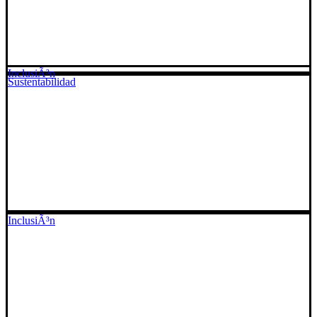
InclusiÃ³n
Sustentabilidad
InclusiÃ³n