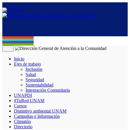
Menú
Inicio
Ejes de trabajo
Inclusión
Salud
Seguridad
Sustentabilidad
Integración Comunitaria
UNAPDI
#TuRed UNAM
Cursos
Distintivo ambiental UNAM
Campañas e Información
Climatón
Directorio