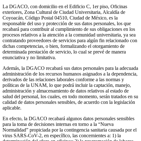
La DGACO, con domicilio en el Edificio C, 1er piso, Oficinas
exteriores, Zona Cultural de Ciudad Universitaria, Alcaldía de
Coyoacán, Código Postal 04510, Ciudad de México, es la
responsable del uso y protección de sus datos personales, los que
recabará para contribuir al cumplimiento de sus obligaciones en los
procesos relativos a la atención a la comunidad universitaria, ya sea
contratando proveedores de servicios para algún fin relacionado con
dichas competencias, o bien, formalizando el otorgamiento de
determinada prestación de servicio, lo cual se prevé de manera
enunciativa y no limitativa.
Además, la DGACO recabará sus datos personales para la adecuada
administración de los recursos humanos asignados a la dependencia,
derivados de las relaciones laborales conforme a las normas y
políticas de la UNAM, lo que podrá incluir la captación, manejo,
administración y almacenamiento de datos relativos al estado de
salud del personal, los cuales, en todo momento, serán tratados en su
calidad de datos personales sensibles, de acuerdo con la legislación
aplicable.
En efecto, la DGACO recabará algunos datos personales sensibles
para la toma de decisiones internas en torno a la “Nueva
Normalidad” propiciada por la contingencia sanitaria causada por el
virus SARS-CoV-2, en específico, las concernientes a: 1) la