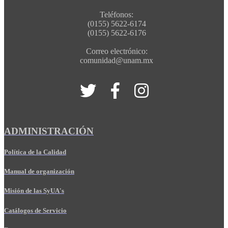
Teléfonos:
(0155) 5622-6174
(0155) 5622-6176
Correo electrónico:
comunidad@unam.mx
ADMINISTRACIÓN
Política de la Calidad
Manual de organización
Misión de las SyUA's
Catálogos de Servicio