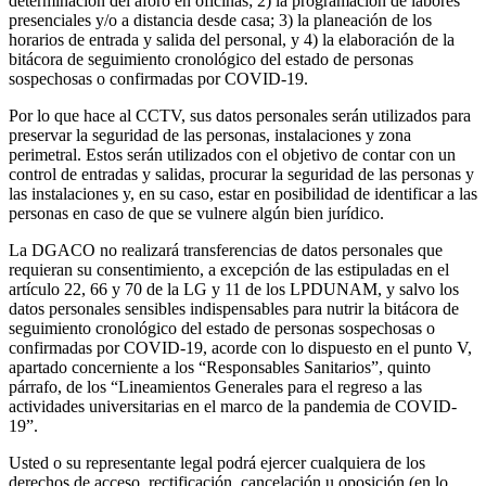
determinación del aforo en oficinas; 2) la programación de labores
presenciales y/o a distancia desde casa; 3) la planeación de los
horarios de entrada y salida del personal, y 4) la elaboración de la
bitácora de seguimiento cronológico del estado de personas
sospechosas o confirmadas por COVID-19.
Por lo que hace al CCTV, sus datos personales serán utilizados para
preservar la seguridad de las personas, instalaciones y zona
perimetral. Estos serán utilizados con el objetivo de contar con un
control de entradas y salidas, procurar la seguridad de las personas y
las instalaciones y, en su caso, estar en posibilidad de identificar a las
personas en caso de que se vulnere algún bien jurídico.
La DGACO no realizará transferencias de datos personales que
requieran su consentimiento, a excepción de las estipuladas en el
artículo 22, 66 y 70 de la LG y 11 de los LPDUNAM, y salvo los
datos personales sensibles indispensables para nutrir la bitácora de
seguimiento cronológico del estado de personas sospechosas o
confirmadas por COVID-19, acorde con lo dispuesto en el punto V,
apartado concerniente a los “Responsables Sanitarios”, quinto
párrafo, de los “Lineamientos Generales para el regreso a las
actividades universitarias en el marco de la pandemia de COVID-
19”.
Usted o su representante legal podrá ejercer cualquiera de los
derechos de acceso, rectificación, cancelación u oposición (en lo