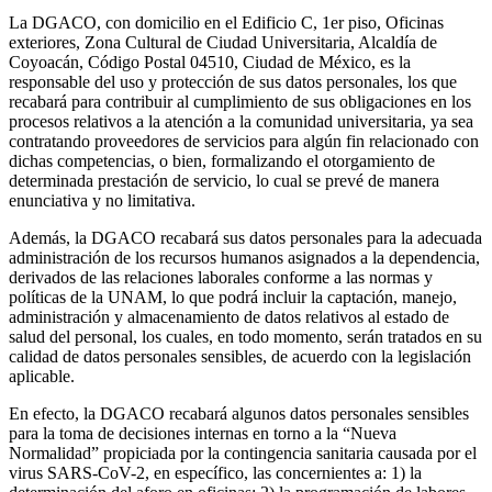
La DGACO, con domicilio en el Edificio C, 1er piso, Oficinas
exteriores, Zona Cultural de Ciudad Universitaria, Alcaldía de
Coyoacán, Código Postal 04510, Ciudad de México, es la
responsable del uso y protección de sus datos personales, los que
recabará para contribuir al cumplimiento de sus obligaciones en los
procesos relativos a la atención a la comunidad universitaria, ya sea
contratando proveedores de servicios para algún fin relacionado con
dichas competencias, o bien, formalizando el otorgamiento de
determinada prestación de servicio, lo cual se prevé de manera
enunciativa y no limitativa.
Además, la DGACO recabará sus datos personales para la adecuada
administración de los recursos humanos asignados a la dependencia,
derivados de las relaciones laborales conforme a las normas y
políticas de la UNAM, lo que podrá incluir la captación, manejo,
administración y almacenamiento de datos relativos al estado de
salud del personal, los cuales, en todo momento, serán tratados en su
calidad de datos personales sensibles, de acuerdo con la legislación
aplicable.
En efecto, la DGACO recabará algunos datos personales sensibles
para la toma de decisiones internas en torno a la “Nueva
Normalidad” propiciada por la contingencia sanitaria causada por el
virus SARS-CoV-2, en específico, las concernientes a: 1) la