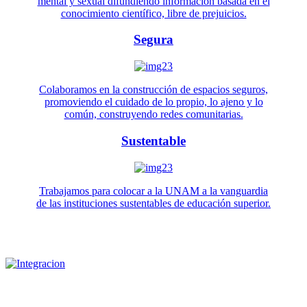
mental y sexual difundiendo información basada en el
conocimiento científico, libre de prejuicios.
Segura
Colaboramos en la construcción de espacios seguros,
promoviendo el cuidado de lo propio, lo ajeno y lo
común, construyendo redes comunitarias.
Sustentable
Trabajamos para colocar a la UNAM a la vanguardia
de las instituciones sustentables de educación superior.