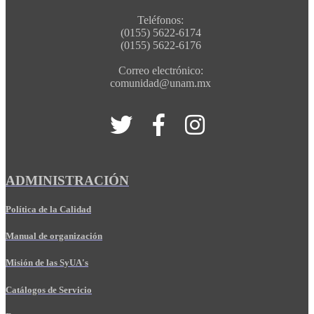
Teléfonos:
(0155) 5622-6174
(0155) 5622-6176
Correo electrónico:
comunidad@unam.mx
ADMINISTRACIÓN
Política de la Calidad
Manual de organización
Misión de las SyUA's
Catálogos de Servicio