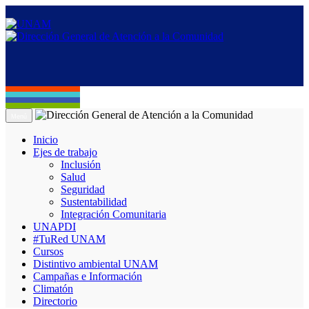
Menú
Inicio
Ejes de trabajo
Inclusión
Salud
Seguridad
Sustentabilidad
Integración Comunitaria
UNAPDI
#TuRed UNAM
Cursos
Distintivo ambiental UNAM
Campañas e Información
Climatón
Directorio