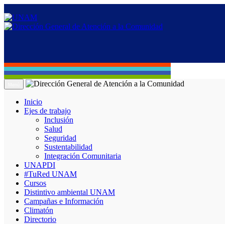
Menú
Inicio
Ejes de trabajo
Inclusión
Salud
Seguridad
Sustentabilidad
Integración Comunitaria
UNAPDI
#TuRed UNAM
Cursos
Distintivo ambiental UNAM
Campañas e Información
Climatón
Directorio