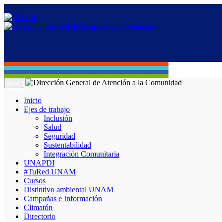
Menú
Inicio
Ejes de trabajo
Inclusión
Salud
Seguridad
Sustentabilidad
Integración Comunitaria
UNAPDI
#TuRed UNAM
Cursos
Distintivo ambiental UNAM
Campañas e Información
Climatón
Directorio