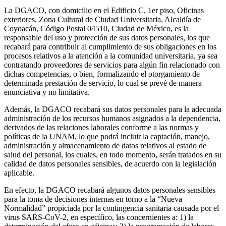
La DGACO, con domicilio en el Edificio C, 1er piso, Oficinas
exteriores, Zona Cultural de Ciudad Universitaria, Alcaldía de
Coyoacán, Código Postal 04510, Ciudad de México, es la
responsable del uso y protección de sus datos personales, los que
recabará para contribuir al cumplimiento de sus obligaciones en los
procesos relativos a la atención a la comunidad universitaria, ya sea
contratando proveedores de servicios para algún fin relacionado con
dichas competencias, o bien, formalizando el otorgamiento de
determinada prestación de servicio, lo cual se prevé de manera
enunciativa y no limitativa.
Además, la DGACO recabará sus datos personales para la adecuada
administración de los recursos humanos asignados a la dependencia,
derivados de las relaciones laborales conforme a las normas y
políticas de la UNAM, lo que podrá incluir la captación, manejo,
administración y almacenamiento de datos relativos al estado de
salud del personal, los cuales, en todo momento, serán tratados en su
calidad de datos personales sensibles, de acuerdo con la legislación
aplicable.
En efecto, la DGACO recabará algunos datos personales sensibles
para la toma de decisiones internas en torno a la “Nueva
Normalidad” propiciada por la contingencia sanitaria causada por el
virus SARS-CoV-2, en específico, las concernientes a: 1) la