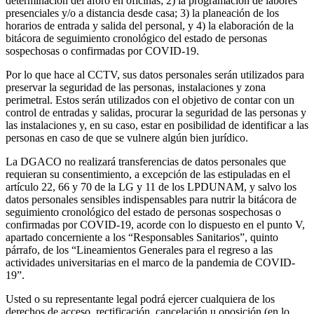
determinación del aforo en oficinas; 2) la programación de labores
presenciales y/o a distancia desde casa; 3) la planeación de los
horarios de entrada y salida del personal, y 4) la elaboración de la
bitácora de seguimiento cronológico del estado de personas
sospechosas o confirmadas por COVID-19.
Por lo que hace al CCTV, sus datos personales serán utilizados para
preservar la seguridad de las personas, instalaciones y zona
perimetral. Estos serán utilizados con el objetivo de contar con un
control de entradas y salidas, procurar la seguridad de las personas y
las instalaciones y, en su caso, estar en posibilidad de identificar a las
personas en caso de que se vulnere algún bien jurídico.
La DGACO no realizará transferencias de datos personales que
requieran su consentimiento, a excepción de las estipuladas en el
artículo 22, 66 y 70 de la LG y 11 de los LPDUNAM, y salvo los
datos personales sensibles indispensables para nutrir la bitácora de
seguimiento cronológico del estado de personas sospechosas o
confirmadas por COVID-19, acorde con lo dispuesto en el punto V,
apartado concerniente a los “Responsables Sanitarios”, quinto
párrafo, de los “Lineamientos Generales para el regreso a las
actividades universitarias en el marco de la pandemia de COVID-
19”.
Usted o su representante legal podrá ejercer cualquiera de los
derechos de acceso, rectificación, cancelación u oposición (en lo