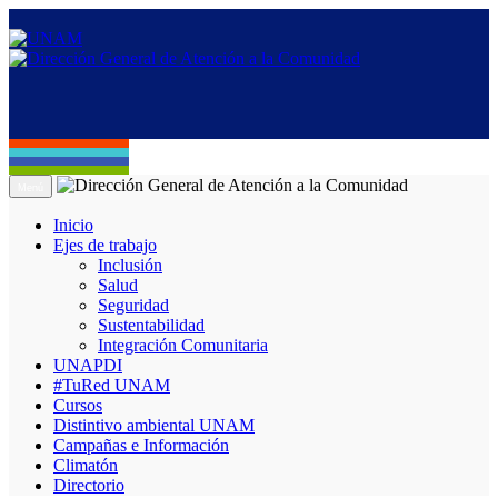
Menú
Inicio
Ejes de trabajo
Inclusión
Salud
Seguridad
Sustentabilidad
Integración Comunitaria
UNAPDI
#TuRed UNAM
Cursos
Distintivo ambiental UNAM
Campañas e Información
Climatón
Directorio