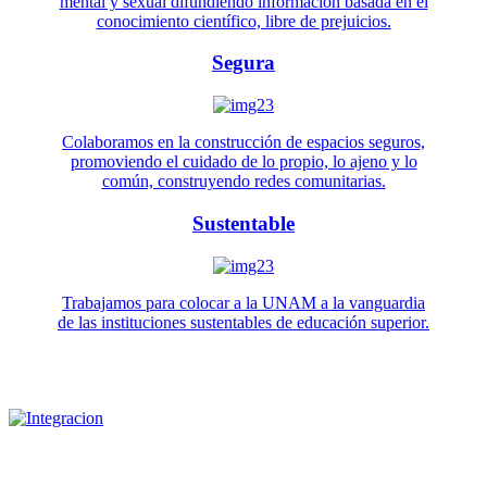
mental y sexual difundiendo información basada en el
conocimiento científico, libre de prejuicios.
Segura
Colaboramos en la construcción de espacios seguros,
promoviendo el cuidado de lo propio, lo ajeno y lo
común, construyendo redes comunitarias.
Sustentable
Trabajamos para colocar a la UNAM a la vanguardia
de las instituciones sustentables de educación superior.