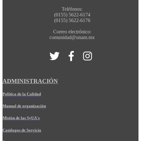
Teléfonos:
(0155) 5622-6174
(0155) 5622-6176
Correo electrónico:
comunidad@unam.mx
ADMINISTRACIÓN
Política de la Calidad
Manual de organización
Misión de las SyUA's
Catálogos de Servicio